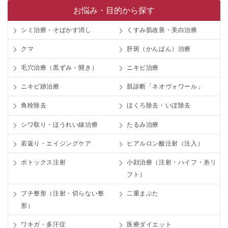
お悩み・目的から探す
シミ治療・そばかす消し
くすみ肌改善・美白治療
クマ
肝斑（かんぱん）治療
毛穴治療（黒ずみ・開き）
ニキビ治療
ニキビ跡治療
肌診断「ネオヴォワール」
角栓除去
ほくろ除去・いぼ除去
シワ取り・ほうれい線治療
たるみ治療
若返り・エイジングケア
ヒアルロン酸注射（注入）
ボトックス注射
小顔治療（注射・ハイフ・糸リ
フト）
プチ整形（注射・切らない整
二重まぶた
形）
ワキガ・多汗症
医療ダイエット