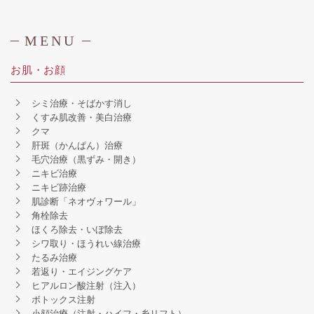
MENU
お肌・お顔
シミ治療・そばかす消し
くすみ肌改善・美白治療
クマ
肝斑（かんぱん）治療
毛穴治療（黒ずみ・開き）
ニキビ治療
ニキビ跡治療
肌診断「ネオヴォワール」
角栓除去
ほくろ除去・いぼ除去
シワ取り・ほうれい線治療
たるみ治療
若返り・エイジングケア
ヒアルロン酸注射（注入）
ボトックス注射
小顔治療（注射・ハイフ・糸リフト）