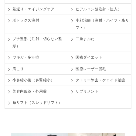
若返り・エイジングケア
ヒアルロン酸注射（注入）
ボトックス注射
小顔治療（注射・ハイフ・糸リ
フト）
プチ整形（注射・切らない整
二重まぶた
形）
ワキガ・多汗症
医療ダイエット
肩こり
医療レーザー脱毛
小鼻縮小術（鼻翼縮小）
タトゥー除去・ケロイド治療
美容内服薬・外用薬
サプリメント
糸リフト（スレッドリフト）