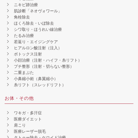
ニキビ跡治療
肌診断「ネオヴォワール」
角栓除去
ほくろ除去・いぼ除去
シワ取り・ほうれい線治療
たるみ治療
若返り・エイジングケア
ヒアルロン酸注射（注入）
ボトックス注射
小顔治療（注射・ハイフ・糸リフト）
プチ整形（注射・切らない整形）
二重まぶた
小鼻縮小術（鼻翼縮小）
糸リフト（スレッドリフト）
お体・その他
ワキガ・多汗症
医療ダイエット
肩こり
医療レーザー脱毛
タトゥー除去・ケロイド治療