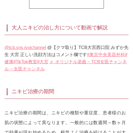
大人ニキビの治し方について動画で解説
@tcb.sns.jyoichannel
@【クマ取り】TCB大宮西口院 みずか先
生 大宮 正しい洗顔方法はコメント欄です
#東京中央美容外科
#
健康
#TikTok教室
#大宮
♬ オリジナル楽曲 – TCB女医チャンネ
ル – 女医チャンネル
ニキビ治療の期間
ニキビ治療の期間は、ニキビの種類や重症度、患者様のお
肌の状態によって異なります。一般的には数週間～数ヶ月
で効果が現れ始めるため、根気よく治療を続けることが大