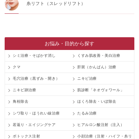
糸リフト（スレッドリフト）
お悩み・目的から探す
シミ治療・そばかす消し
くすみ肌改善・美白治療
クマ
肝斑（かんぱん）治療
毛穴治療（黒ずみ・開き）
ニキビ治療
ニキビ跡治療
肌診断「ネオヴォワール」
角栓除去
ほくろ除去・いぼ除去
シワ取り・ほうれい線治療
たるみ治療
若返り・エイジングケア
ヒアルロン酸注射（注入）
ボトックス注射
小顔治療（注射・ハイフ・糸リ