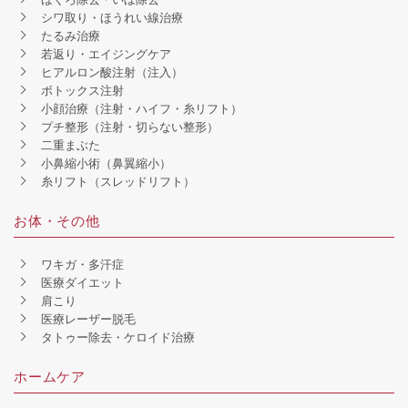
シワ取り・ほうれい線治療
たるみ治療
若返り・エイジングケア
ヒアルロン酸注射（注入）
ボトックス注射
小顔治療（注射・ハイフ・糸リフト）
プチ整形（注射・切らない整形）
二重まぶた
小鼻縮小術（鼻翼縮小）
糸リフト（スレッドリフト）
お体・その他
ワキガ・多汗症
医療ダイエット
肩こり
医療レーザー脱毛
タトゥー除去・ケロイド治療
ホームケア