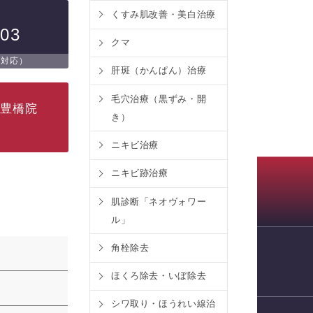
くすみ肌改善・美白治療
503
クマ
日対応）
肝斑（かんぱん）治療
毛穴治療（黒ずみ・開
ク豊橋院
き）
ニキビ治療
ニキビ跡治療
肌診断「ネオヴォワー
ル」
角栓除去
WEB予約
ほくろ除去・いぼ除去
シワ取り・ほうれい線治