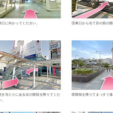
東口に向かってください。
③東口から出て目の前の
突き当たりにある左の階段を降りてくだ
⑥階段を降りてまっすぐ
い。