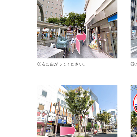
⑦右に曲がってください。
⑧