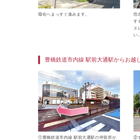
⑩右へまっすぐ進みます。
⑪
す
エ
い
豊橋鉄道市内線 駅前大通駅からお越
①豊橋鉄道市内線 駅前大通駅の停留所か
②