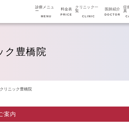
診療メニュ
クリニック一
症
料金表
医師紹介
ー
覧
真
PRICE
DOCTOR
MENU
CLINIC
C
ック豊橋院
ンクリニック豊橋院
ご案内