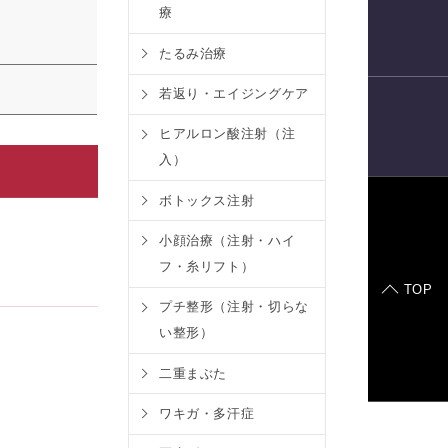
療
電話予約
たるみ治療
若返り・エイジングケア
ヒアルロン酸注射（注
LINE
予約
入）
ボトックス注射
症例モデル
小顔治療（注射・ハイ
フ・糸リフト）
TOP
プチ整形（注射・切らな
い整形）
二重まぶた
ワキガ・多汗症