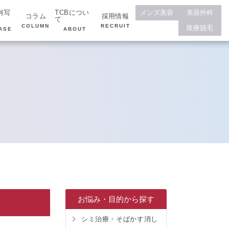
例写
TCBについ
メンズ美容
美容外科
コラム
採用情報
て
COLUMN
RECRUIT
医療脱毛
ASE
ABOUT
お悩み・目的から探す
シミ治療・そばかす消し