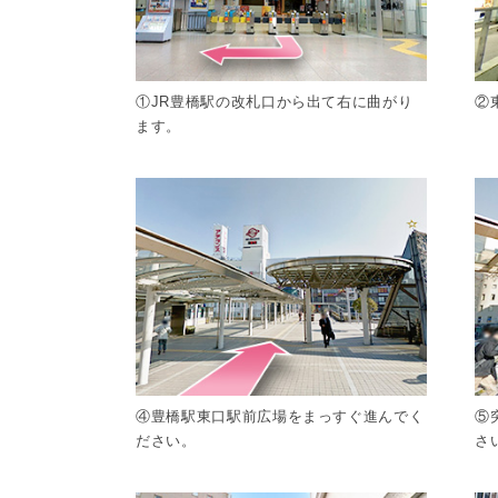
①JR豊橋駅の改札口から出て右に曲がり
②
ます。
④豊橋駅東口駅前広場をまっすぐ進んでく
⑤
ださい。
さ