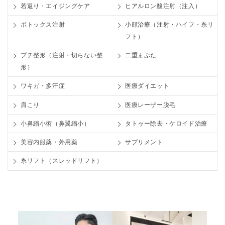
若返り・エイジングケア
ヒアルロン酸注射（注入）
ボトックス注射
小顔治療（注射・ハイフ・糸リ
フト）
プチ整形（注射・切らない整
二重まぶた
形）
ワキガ・多汗症
医療ダイエット
肩こり
医療レーザー脱毛
小鼻縮小術（鼻翼縮小）
タトゥー除去・ケロイド治療
美容内服薬・外用薬
サプリメント
糸リフト（スレッドリフト）