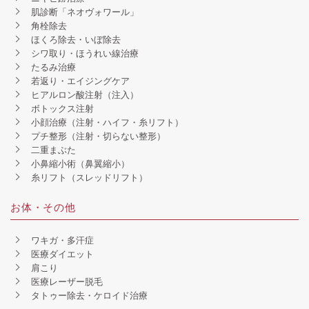
肌診断「ネオヴォワール」
角栓除去
ほくろ除去・いぼ除去
シワ取り・ほうれい線治療
たるみ治療
若返り・エイジングケア
ヒアルロン酸注射（注入）
ボトックス注射
小顔治療（注射・ハイフ・糸リフト）
プチ整形（注射・切らない整形）
二重まぶた
小鼻縮小術（鼻翼縮小）
糸リフト（スレッドリフト）
お体・その他
ワキガ・多汗症
医療ダイエット
肩こり
医療レーザー脱毛
タトゥー除去・ケロイド治療