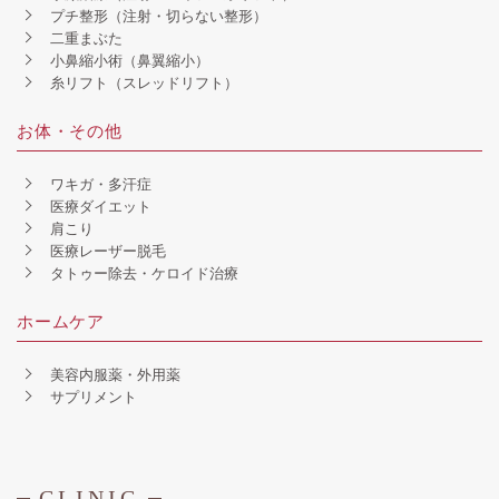
プチ整形（注射・切らない整形）
二重まぶた
小鼻縮小術（鼻翼縮小）
糸リフト（スレッドリフト）
お体・その他
ワキガ・多汗症
医療ダイエット
肩こり
医療レーザー脱毛
タトゥー除去・ケロイド治療
ホームケア
美容内服薬・外用薬
サプリメント
CLINIC