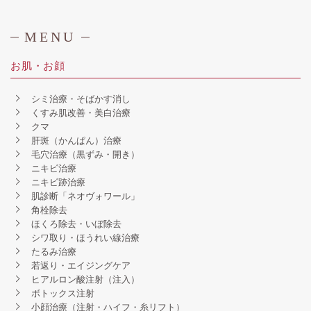
MENU
お肌・お顔
シミ治療・そばかす消し
くすみ肌改善・美白治療
クマ
肝斑（かんぱん）治療
毛穴治療（黒ずみ・開き）
ニキビ治療
ニキビ跡治療
肌診断「ネオヴォワール」
角栓除去
ほくろ除去・いぼ除去
シワ取り・ほうれい線治療
たるみ治療
若返り・エイジングケア
ヒアルロン酸注射（注入）
ボトックス注射
小顔治療（注射・ハイフ・糸リフト）