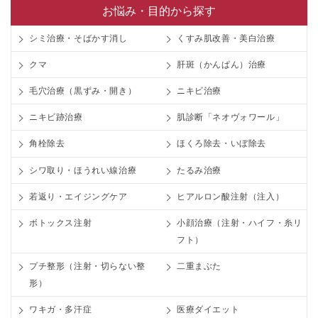
お悩み・目的から探す
シミ治療・そばかす消し
くすみ肌改善・美白治療
クマ
肝斑（かんぱん）治療
毛穴治療（黒ずみ・開き）
ニキビ治療
ニキビ跡治療
肌診断「ネオヴォワール」
角栓除去
ほくろ除去・いぼ除去
シワ取り・ほうれい線治療
たるみ治療
若返り・エイジングケア
ヒアルロン酸注射（注入）
ボトックス注射
小顔治療（注射・ハイフ・糸リ
フト）
プチ整形（注射・切らない整
二重まぶた
形）
ワキガ・多汗症
医療ダイエット