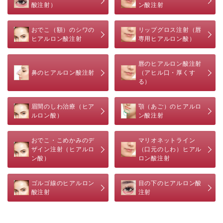
酸注射）
ン酸注射
おでこ（額）のシワの
リップグロス注射（唇
ヒアルロン酸注射
専用ヒアルロン酸）
唇のヒアルロン酸注射
鼻のヒアルロン酸注射
（アヒル口・厚くす
る）
眉間のしわ治療（ヒア
顎（あご）のヒアルロ
ルロン酸）
ン酸注射
おでこ・こめかみのデ
マリオネットライン
ザイン注射（ヒアルロ
（口元のしわ）ヒアル
ン酸）
ロン酸注射
ゴルゴ線のヒアルロン
目の下のヒアルロン酸
酸注射
注射