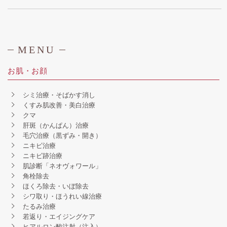
MENU
お肌・お顔
シミ治療・そばかす消し
くすみ肌改善・美白治療
クマ
肝斑（かんぱん）治療
毛穴治療（黒ずみ・開き）
ニキビ治療
ニキビ跡治療
肌診断「ネオヴォワール」
角栓除去
ほくろ除去・いぼ除去
シワ取り・ほうれい線治療
たるみ治療
若返り・エイジングケア
ヒアルロン酸注射（注入）