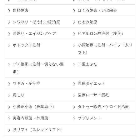
角栓除去
ほくろ除去・いぼ除去
シワ取り・ほうれい線治療
たるみ治療
若返り・エイジングケア
ヒアルロン酸注射（注入）
ボトックス注射
小顔治療（注射・ハイフ・糸リ
フト）
プチ整形（注射・切らない整
二重まぶた
形）
ワキガ・多汗症
医療ダイエット
肩こり
医療レーザー脱毛
小鼻縮小術（鼻翼縮小）
タトゥー除去・ケロイド治療
美容内服薬・外用薬
サプリメント
糸リフト（スレッドリフト）