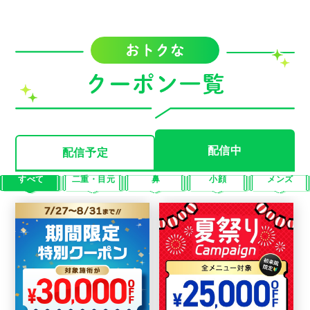
配信中
配信予定
すべて
二重・目元
鼻
小顔
メンズ