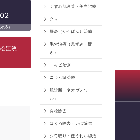
くすみ肌改善・美白治療
802
クマ
日対応）
肝斑（かんぱん）治療
毛穴治療（黒ずみ・開
ク松江院
き）
ニキビ治療
ニキビ跡治療
肌診断「ネオヴォワー
ル」
角栓除去
WEB予約
ほくろ除去・いぼ除去
シワ取り・ほうれい線治