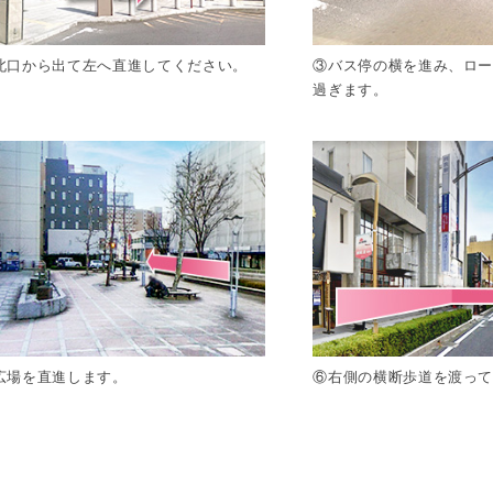
北口から出て左へ直進してください。
③バス停の横を進み、ロ
過ぎます。
広場を直進します。
⑥右側の横断歩道を渡っ