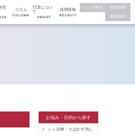
例写
TCBについ
メンズ美容
美容外科
コラム
採用情報
て
COLUMN
RECRUIT
医療脱毛
ASE
ABOUT
お悩み・目的から探す
シミ治療・そばかす消し