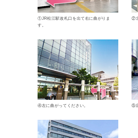
①JR松江駅改札口を出て右に曲がりま
②
す。
④左に曲がってください。
⑤