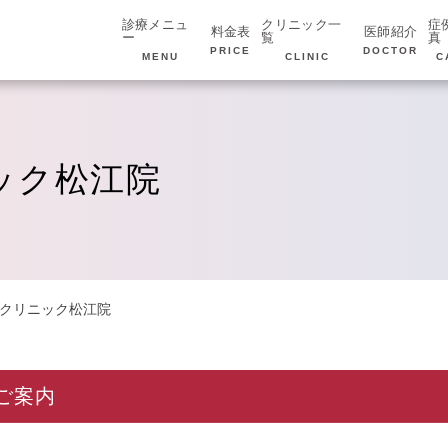
診療メニュ
クリニック一
症
料金表
医師紹介
ー
覧
真
PRICE
DOCTOR
MENU
CLINIC
C
ック松江院
ンクリニック松江院
ご案内