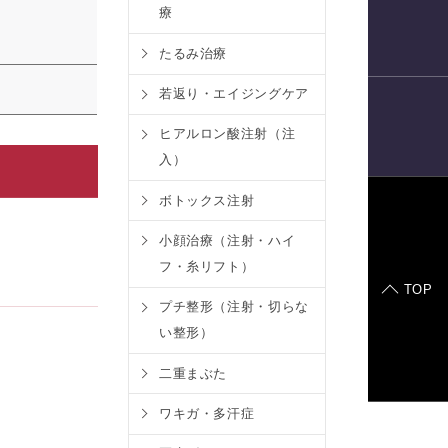
療
電話予約
たるみ治療
若返り・エイジングケア
ヒアルロン酸注射（注
LINE
予約
入）
ボトックス注射
症例モデル
小顔治療（注射・ハイ
フ・糸リフト）
TOP
プチ整形（注射・切らな
い整形）
二重まぶた
ワキガ・多汗症