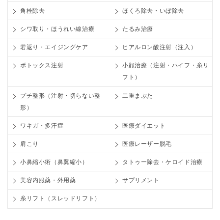
角栓除去
ほくろ除去・いぼ除去
シワ取り・ほうれい線治療
たるみ治療
若返り・エイジングケア
ヒアルロン酸注射（注入）
ボトックス注射
小顔治療（注射・ハイフ・糸リ
フト）
プチ整形（注射・切らない整
二重まぶた
形）
ワキガ・多汗症
医療ダイエット
肩こり
医療レーザー脱毛
小鼻縮小術（鼻翼縮小）
タトゥー除去・ケロイド治療
美容内服薬・外用薬
サプリメント
糸リフト（スレッドリフト）