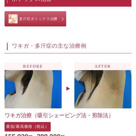
多汗症ボトックス治療
ワキガ・多汗症の主な治療例
ワキガ治療（吸引シェービング法・剪除法）
最低/最高価格（税込）