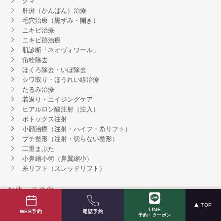
クマ
肝斑（かんぱん）治療
毛穴治療（黒ずみ・開き）
ニキビ治療
ニキビ跡治療
肌診断「ネオヴォワール」
角栓除去
ほくろ除去・いぼ除去
シワ取り・ほうれい線治療
たるみ治療
若返り・エイジングケア
ヒアルロン酸注射（注入）
ボトックス注射
小顔治療（注射・ハイフ・糸リフト）
プチ整形（注射・切らない整形）
二重まぶた
小鼻縮小術（鼻翼縮小）
糸リフト（スレッドリフト）
お体・その他
TOP
LINE
電話予約
WEB予約
ワキガ・多汗症
予約・クーポン