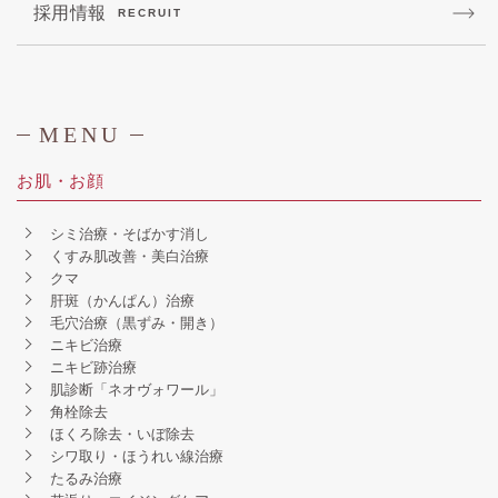
採用情報
RECRUIT
MENU
お肌・お顔
シミ治療・そばかす消し
くすみ肌改善・美白治療
クマ
肝斑（かんぱん）治療
毛穴治療（黒ずみ・開き）
ニキビ治療
ニキビ跡治療
肌診断「ネオヴォワール」
角栓除去
ほくろ除去・いぼ除去
シワ取り・ほうれい線治療
たるみ治療