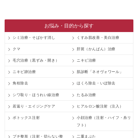
お悩み・目的から探す
シミ治療・そばかす消し
くすみ肌改善・美白治療
クマ
肝斑（かんぱん）治療
毛穴治療（黒ずみ・開き）
ニキビ治療
ニキビ跡治療
肌診断「ネオヴォワール」
角栓除去
ほくろ除去・いぼ除去
シワ取り・ほうれい線治療
たるみ治療
若返り・エイジングケア
ヒアルロン酸注射（注入）
ボトックス注射
小顔治療（注射・ハイフ・糸リ
フト）
プチ整形（注射・切らない整
二重まぶた