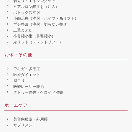
若返り・エイジングケア
ヒアルロン酸注射（注入）
ボトックス注射
小顔治療（注射・ハイフ・糸リフト）
プチ整形（注射・切らない整形）
二重まぶた
小鼻縮小術（鼻翼縮小）
糸リフト（スレッドリフト）
お体・その他
ワキガ・多汗症
医療ダイエット
肩こり
医療レーザー脱毛
タトゥー除去・ケロイド治療
ホームケア
美容内服薬・外用薬
サプリメント