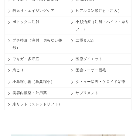
若返り・エイジングケア
ヒアルロン酸注射（注入）
ボトックス注射
小顔治療（注射・ハイフ・糸リ
フト）
プチ整形（注射・切らない整
二重まぶた
形）
ワキガ・多汗症
医療ダイエット
肩こり
医療レーザー脱毛
小鼻縮小術（鼻翼縮小）
タトゥー除去・ケロイド治療
美容内服薬・外用薬
サプリメント
糸リフト（スレッドリフト）