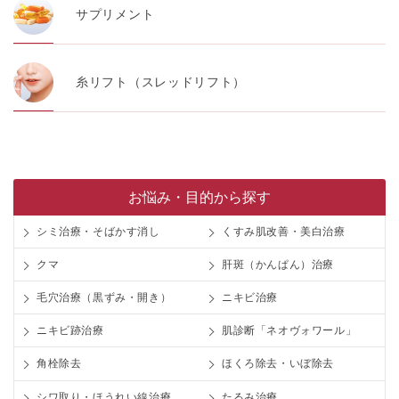
サプリメント
糸リフト（スレッドリフト）
お悩み・目的から探す
シミ治療・そばかす消し
くすみ肌改善・美白治療
クマ
肝斑（かんぱん）治療
毛穴治療（黒ずみ・開き）
ニキビ治療
ニキビ跡治療
肌診断「ネオヴォワール」
角栓除去
ほくろ除去・いぼ除去
シワ取り・ほうれい線治療
たるみ治療