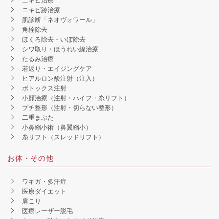
ニキビ治療
ニキビ跡治療
肌診断「ネオヴォワール」
角栓除去
ほくろ除去・いぼ除去
シワ取り・ほうれい線治療
たるみ治療
若返り・エイジングケア
ヒアルロン酸注射（注入）
ボトックス注射
小顔治療（注射・ハイフ・糸リフト）
プチ整形（注射・切らない整形）
二重まぶた
小鼻縮小術（鼻翼縮小）
糸リフト（スレッドリフト）
お体・その他
ワキガ・多汗症
医療ダイエット
肩こり
医療レーザー脱毛