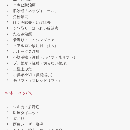
ニキビ跡治療
肌診断「ネオヴォワール」
角栓除去
ほくろ除去・いぼ除去
シワ取り・ほうれい線治療
たるみ治療
若返り・エイジングケア
ヒアルロン酸注射（注入）
ボトックス注射
小顔治療（注射・ハイフ・糸リフト）
プチ整形（注射・切らない整形）
二重まぶた
小鼻縮小術（鼻翼縮小）
糸リフト（スレッドリフト）
お体・その他
ワキガ・多汗症
医療ダイエット
肩こり
医療レーザー脱毛