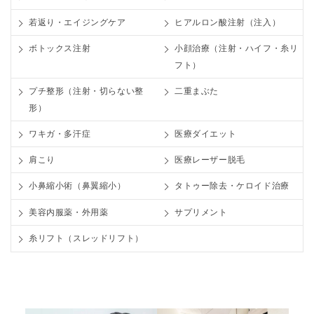
若返り・エイジングケア
ヒアルロン酸注射（注入）
ボトックス注射
小顔治療（注射・ハイフ・糸リ
フト）
プチ整形（注射・切らない整
二重まぶた
形）
ワキガ・多汗症
医療ダイエット
肩こり
医療レーザー脱毛
小鼻縮小術（鼻翼縮小）
タトゥー除去・ケロイド治療
美容内服薬・外用薬
サプリメント
糸リフト（スレッドリフト）