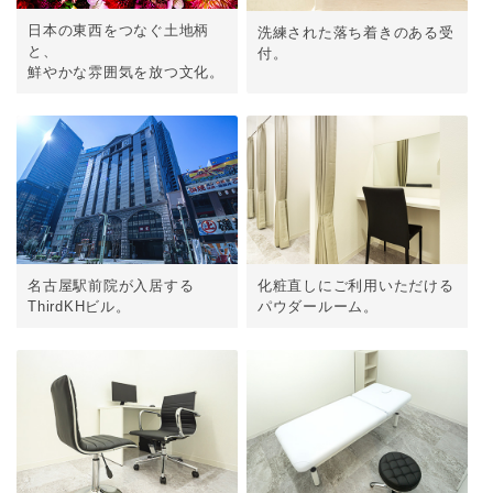
日本の東西をつなぐ土地柄
洗練された落ち着きのある受
と、
付。
鮮やかな雰囲気を放つ文化。
名古屋駅前院が入居する
化粧直しにご利用いただける
ThirdKHビル。
パウダールーム。