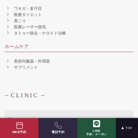
ワキガ・多汗症
医療ダイエット
肩こり
医療レーザー脱毛
タトゥー除去・ケロイド治療
ホームケア
美容内服薬・外用薬
サプリメント
CLINIC
都内
TOP
LINE
電話予約
WEB予約
予約・クーポン