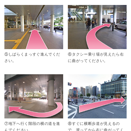
⑤しばらくまっすぐ進んでくだ
⑥タクシー乗り場が見えたら右
さい。
に曲がってください。
⑦地下へ行く階段の横の道を進
⑧すぐに横断歩道が見えるの
んでください。
で、渡ってから右に曲がってく