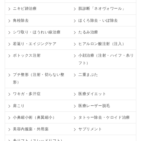
ニキビ跡治療
肌診断「ネオヴォワール」
角栓除去
ほくろ除去・いぼ除去
シワ取り・ほうれい線治療
たるみ治療
若返り・エイジングケア
ヒアルロン酸注射（注入）
ボトックス注射
小顔治療（注射・ハイフ・糸リ
フト）
プチ整形（注射・切らない整
二重まぶた
形）
ワキガ・多汗症
医療ダイエット
肩こり
医療レーザー脱毛
小鼻縮小術（鼻翼縮小）
タトゥー除去・ケロイド治療
美容内服薬・外用薬
サプリメント
糸リフト（スレッドリフト）