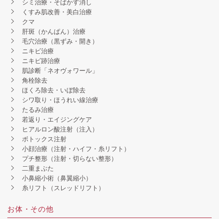
シミ治療・そばかす消し
くすみ肌改善・美白治療
クマ
肝斑（かんぱん）治療
毛穴治療（黒ずみ・開き）
ニキビ治療
ニキビ跡治療
肌診断「ネオヴォワール」
角栓除去
ほくろ除去・いぼ除去
シワ取り・ほうれい線治療
たるみ治療
若返り・エイジングケア
ヒアルロン酸注射（注入）
ボトックス注射
小顔治療（注射・ハイフ・糸リフト）
プチ整形（注射・切らない整形）
二重まぶた
小鼻縮小術（鼻翼縮小）
糸リフト（スレッドリフト）
お体・その他