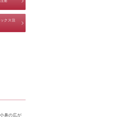
ス注射
トックス注
小鼻の広が