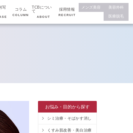
例写
TCBについ
メンズ美容
美容外科
コラム
採用情報
て
COLUMN
RECRUIT
医療脱毛
ASE
ABOUT
お悩み・目的から探す
シミ治療・そばかす消し
くすみ肌改善・美白治療