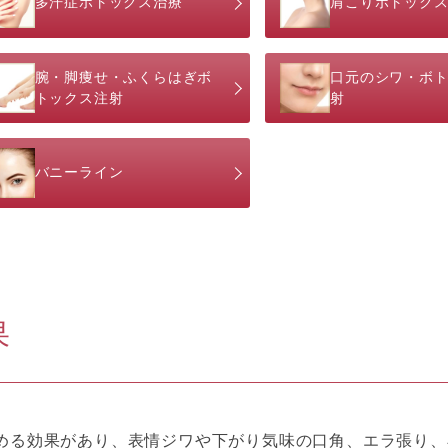
多汗症ボトックス治療
肩こりボトック
腕・脚痩せ・ふくらはぎボ
口元のシワ・ボ
トックス注射
射
バニーライン
果
める効果があり、表情ジワや下がり気味の口角、エラ張り、