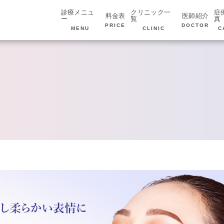
診療メニュ
クリニック一
症
料金表
医師紹介
ー
覧
真
PRICE
DOCTOR
MENU
CLINIC
C