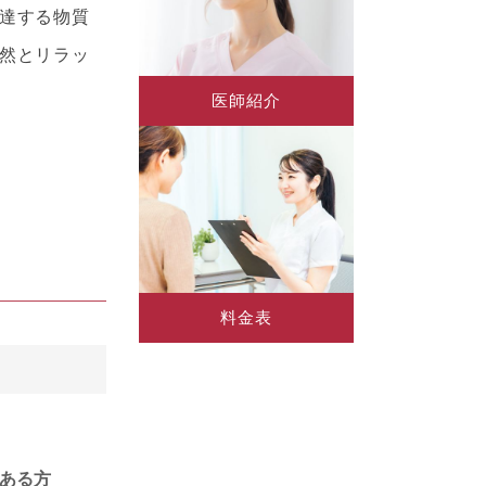
達する物質
然とリラッ
医師紹介
料金表
ある方