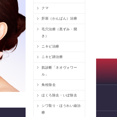
クマ
肝斑（かんぱん）治療
毛穴治療（黒ずみ・開
き）
ニキビ治療
ニキビ跡治療
肌診断「ネオヴォワー
ル」
角栓除去
ほくろ除去・いぼ除去
WEB予約
シワ取り・ほうれい線治
療