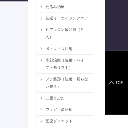
たるみ治療
電話予約
若返り・エイジングケア
ヒアルロン酸注射（注
入）
LINE
予約
ボトックス注射
小顔治療（注射・ハイ
フ・糸リフト）
症例モデル
プチ整形（注射・切らな
TOP
い整形）
二重まぶた
ワキガ・多汗症
医療ダイエット