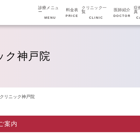
診療メニュ
クリニック一
症
料金表
医師紹介
ー
覧
真
PRICE
DOCTOR
MENU
CLINIC
C
ック神戸院
ンクリニック神戸院
ご案内