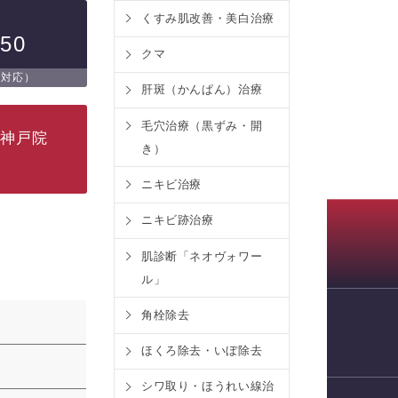
くすみ肌改善・美白治療
750
クマ
日対応）
肝斑（かんぱん）治療
毛穴治療（黒ずみ・開
ク神戸院
き）
ニキビ治療
ニキビ跡治療
肌診断「ネオヴォワー
ル」
角栓除去
WEB予約
ほくろ除去・いぼ除去
シワ取り・ほうれい線治