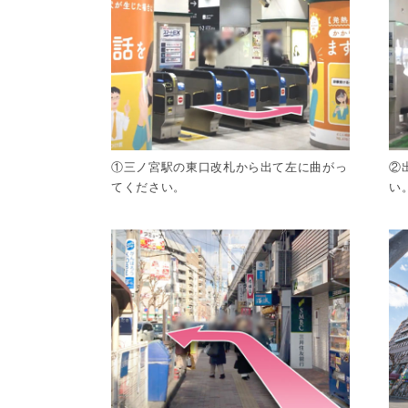
①三ノ宮駅の東口改札から出て左に曲がっ
②
てください。
い