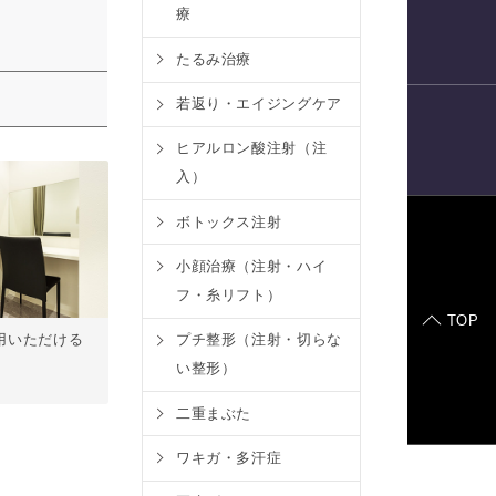
療
電話予約
たるみ治療
若返り・エイジングケア
ヒアルロン酸注射（注
LINE
予約
入）
ボトックス注射
症例モデル
小顔治療（注射・ハイ
フ・糸リフト）
TOP
プチ整形（注射・切らな
用いただける
。
い整形）
二重まぶた
ワキガ・多汗症