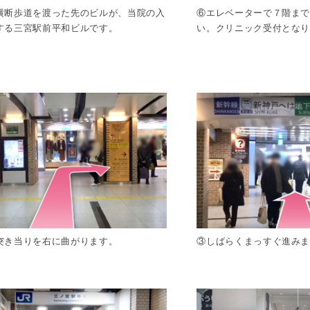
横断歩道を渡った先のビルが、当院の入
⑥エレベーターで７階ま
する三宮駅前平和ビルです。
い。クリニック受付とな
突き当りを右に曲がります。
③しばらくまっすぐ進み