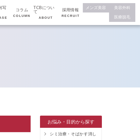
例写
TCBについ
メンズ美容
美容外科
コラム
採用情報
て
COLUMN
RECRUIT
医療脱毛
ASE
ABOUT
お悩み・目的から探す
シミ治療・そばかす消し