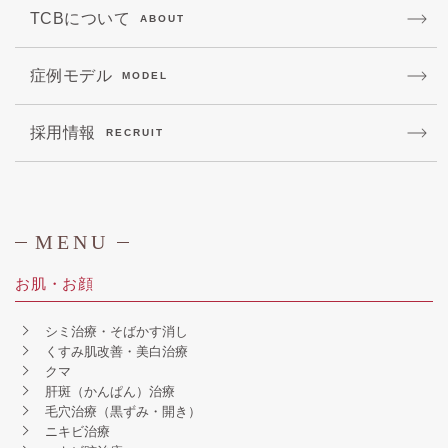
TCBについて
ABOUT
症例モデル
MODEL
採用情報
RECRUIT
MENU
お肌・お顔
シミ治療・そばかす消し
くすみ肌改善・美白治療
クマ
肝斑（かんぱん）治療
毛穴治療（黒ずみ・開き）
ニキビ治療