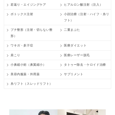
若返り・エイジングケア
ヒアルロン酸注射（注入）
ボトックス注射
小顔治療（注射・ハイフ・糸リ
フト）
プチ整形（注射・切らない整
二重まぶた
形）
ワキガ・多汗症
医療ダイエット
肩こり
医療レーザー脱毛
小鼻縮小術（鼻翼縮小）
タトゥー除去・ケロイド治療
美容内服薬・外用薬
サプリメント
糸リフト（スレッドリフト）