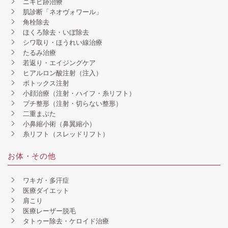
ニキビ跡治療
肌診断「ネオヴォワール」
角栓除去
ほくろ除去・いぼ除去
シワ取り・ほうれい線治療
たるみ治療
若返り・エイジングケア
ヒアルロン酸注射（注入）
ボトックス注射
小顔治療（注射・ハイフ・糸リフト）
プチ整形（注射・切らない整形）
二重まぶた
小鼻縮小術（鼻翼縮小）
糸リフト（スレッドリフト）
お体・その他
ワキガ・多汗症
医療ダイエット
肩こり
医療レーザー脱毛
タトゥー除去・ケロイド治療