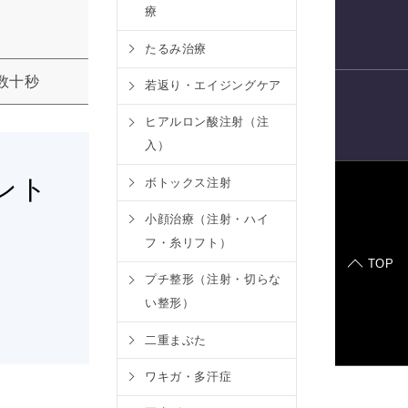
療
電話予約
たるみ治療
数十秒
若返り・エイジングケア
ヒアルロン酸注射（注
LINE
予約
入）
ント
ボトックス注射
症例モデル
小顔治療（注射・ハイ
フ・糸リフト）
TOP
プチ整形（注射・切らな
い整形）
二重まぶた
ワキガ・多汗症