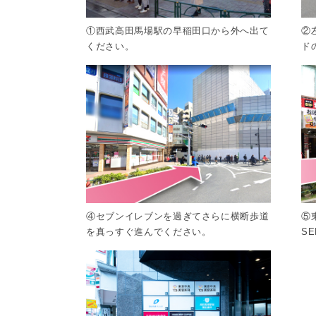
①西武高田馬場駅の早稲田口から外へ出て
②
ください。
ド
④セブンイレブンを過ぎてさらに横断歩道
⑤
を真っすぐ進んでください。
S