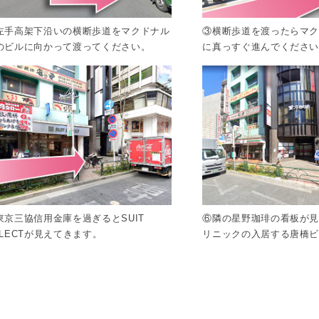
左手高架下沿いの横断歩道をマクドナル
③横断歩道を渡ったらマ
のビルに向かって渡ってください。
に真っすぐ進んでくださ
東京三協信用金庫を過ぎるとSUIT
⑥隣の星野珈琲の看板が
ELECTが見えてきます。
リニックの入居する唐橋