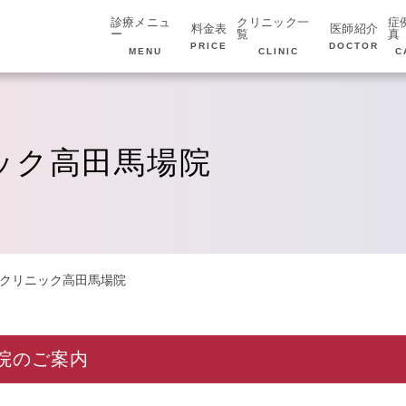
診療メニュ
クリニック一
症
料金表
医師紹介
ー
覧
真
PRICE
DOCTOR
MENU
CLINIC
C
ック高田馬場院
ンクリニック高田馬場院
院のご案内