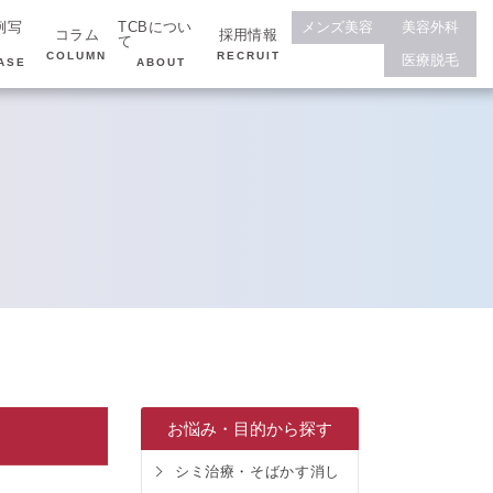
例写
TCBについ
メンズ美容
美容外科
コラム
採用情報
て
COLUMN
RECRUIT
医療脱毛
ASE
ABOUT
お悩み・目的から探す
シミ治療・そばかす消し