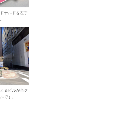
クドナルドを左手
い。
見えるビルが当ク
ビルです。