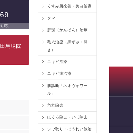
くすみ肌改善・美白治療
269
クマ
日対応）
肝斑（かんぱん）治療
毛穴治療（黒ずみ・開
高田馬場院
き）
ニキビ治療
ニキビ跡治療
肌診断「ネオヴォワー
ル」
角栓除去
WEB予約
ほくろ除去・いぼ除去
シワ取り・ほうれい線治