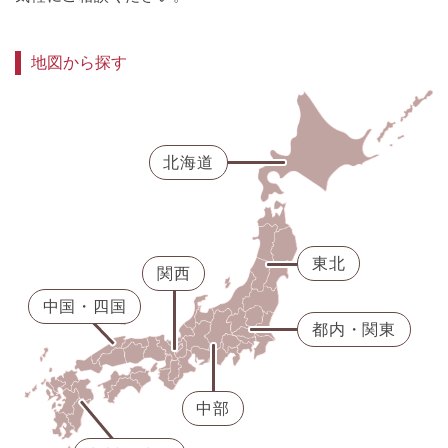
地図から探す
北海道
東北
関西
中国・四国
都内・関東
中部