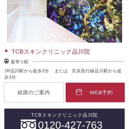
TCBスキンクリニック品川院
最寄り駅
JR品川駅から徒歩3分 または 京浜急行線品川駅から徒
歩3分
経路のご案内
WEB予約
0120-427-763