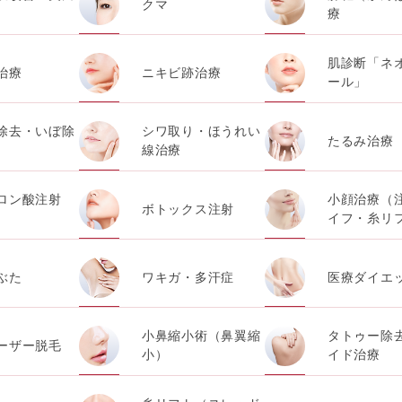
クマ
療
肌診断「ネ
治療
ニキビ跡治療
ール」
除去・いぼ除
シワ取り・ほうれい
たるみ治療
線治療
ロン酸注射
小顔治療（
ボトックス注射
）
イフ・糸リ
ぶた
ワキガ・多汗症
医療ダイエ
小鼻縮小術（鼻翼縮
タトゥー除
ーザー脱毛
小）
イド治療