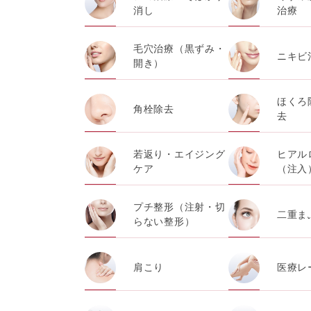
消し
治療
毛穴治療（黒ずみ・
ニキビ
開き）
ほくろ
角栓除去
去
若返り・エイジング
ヒアル
ケア
（注入
プチ整形（注射・切
二重ま
らない整形）
肩こり
医療レ