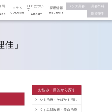
例写
TCBについ
メンズ美容
美容外科
コラム
採用情報
て
COLUMN
RECRUIT
医療脱毛
ASE
ABOUT
理佳」
お悩み・目的から探す
シミ治療・そばかす消し
くすみ肌改善・美白治療