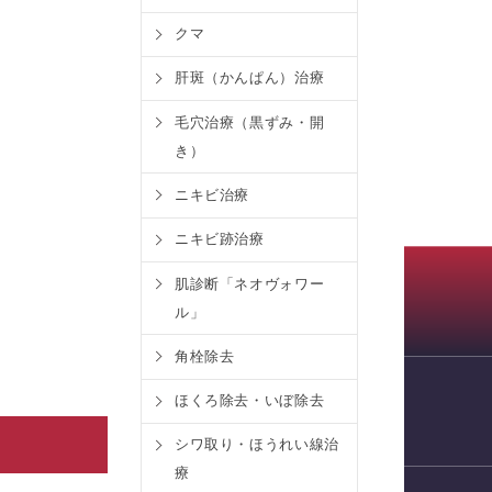
クマ
肝斑（かんぱん）治療
毛穴治療（黒ずみ・開
き）
ニキビ治療
ニキビ跡治療
肌診断「ネオヴォワー
ル」
角栓除去
ほくろ除去・いぼ除去
WEB予約
シワ取り・ほうれい線治
療