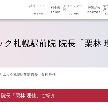
診療メニュ
クリニック一
症
料金表
医師紹介
ー
覧
真
PRICE
DOCTOR
MENU
CLINIC
C
ック札幌駅前院 院長「栗林 
クリニック札幌駅前院 院長「栗林 理佳」
 院長「栗林 理佳」ご紹介