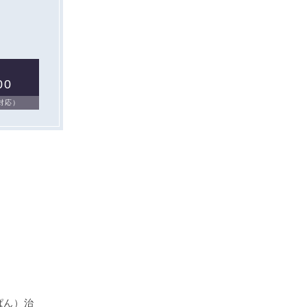
00
日対応）
ぱん）治