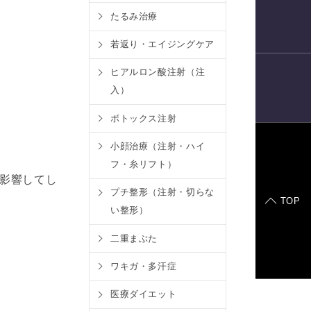
たるみ治療
電話予約
若返り・エイジングケア
ヒアルロン酸注射（注
入）
LINE
予約
ボトックス注射
小顔治療（注射・ハイ
フ・糸リフト）
症例モデル
影響してし
プチ整形（注射・切らな
TOP
い整形）
二重まぶた
ワキガ・多汗症
医療ダイエット