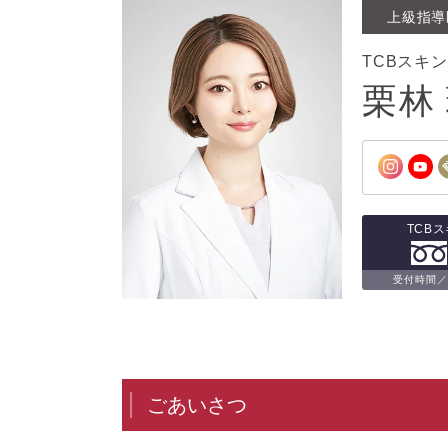
上級指導
TCBスキ
栗林
TCB
受付時間／1
ごあいさつ