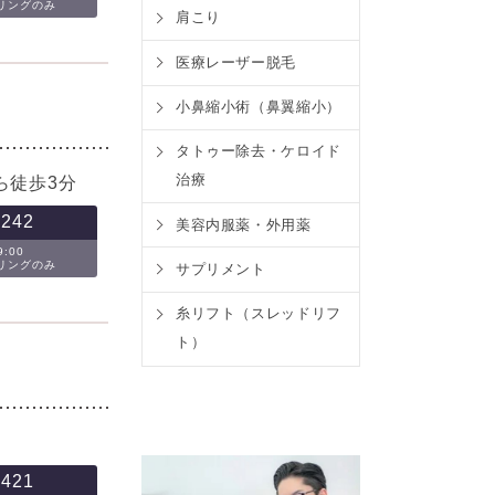
セリングのみ
肩こり
医療レーザー脱毛
小鼻縮小術（鼻翼縮小）
タトゥー除去・ケロイド
治療
ら徒歩3分
-242
美容内服薬・外用薬
:00
セリングのみ
サプリメント
糸リフト（スレッドリフ
ト）
-421