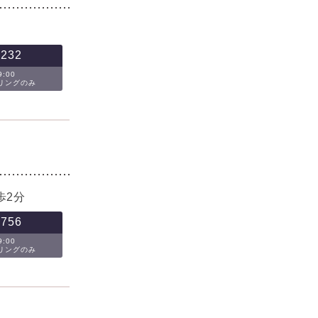
-232
:00
セリングのみ
歩2分
-756
:00
セリングのみ