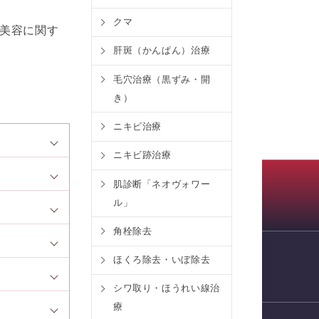
クマ
美容に関す
肝斑（かんぱん）治療
毛穴治療（黒ずみ・開
き）
ニキビ治療
ニキビ跡治療
肌診断「ネオヴォワー
ル」
角栓除去
ほくろ除去・いぼ除去
WEB予約
シワ取り・ほうれい線治
療