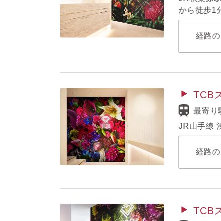
から徒歩1
経路の
TC
最寄り
JR山手線
経路の
TC