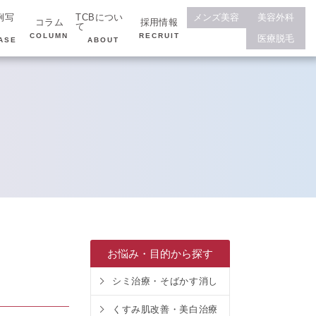
例写
TCBについ
メンズ美容
美容外科
コラム
採用情報
て
COLUMN
RECRUIT
医療脱毛
ASE
ABOUT
お悩み・目的から探す
シミ治療・そばかす消し
くすみ肌改善・美白治療