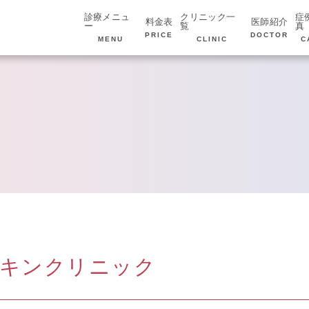
診療メニュ
クリニック一
症
料金表
医師紹介
ー
覧
真
PRICE
DOCTOR
MENU
CLINIC
C
スキンクリニック