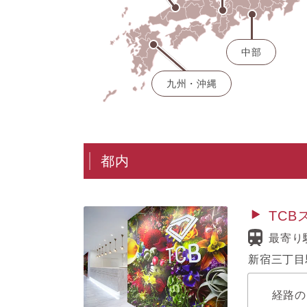
中部
九州・沖縄
都内
TC
最寄り
新宿三丁目
経路の