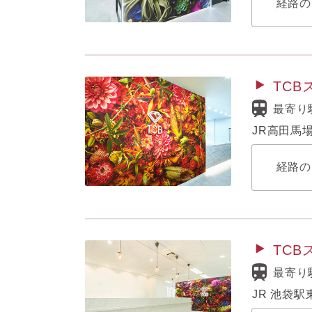
経路の
TC
最寄り
JR高田馬
経路の
TC
最寄り
JR 池袋