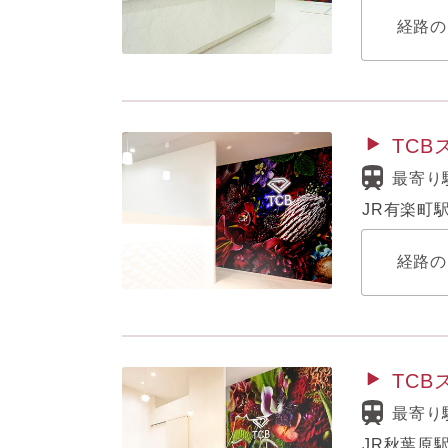
経路の
TC
最寄り
JR有楽町
経路の
TC
最寄り
JR秋葉原