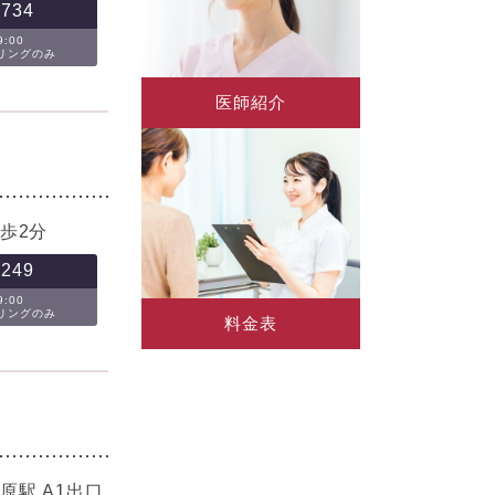
-734
:00
セリングのみ
医師紹介
歩2分
-249
:00
セリングのみ
料金表
駅 A1出口