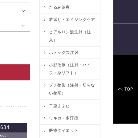
たるみ治療
電話予約
若返り・エイジングケア
ヒアルロン酸注射（注
入）
LINE
予約
ボトックス注射
小顔治療（注射・ハイ
フ・糸リフト）
症例モデル
プチ整形（注射・切らな
TOP
い整形）
二重まぶた
ワキガ・多汗症
-634
医療ダイエット
:00