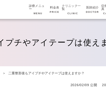
診療メニュ
クリニック一
症
料金表
医師紹介
ー
覧
真
PRICE
DOCTOR
MENU
CLINIC
C
イプチやアイテープは使え
二重整形後もアイプチやアイテープは使えますか？
2026/02/09 公開
2