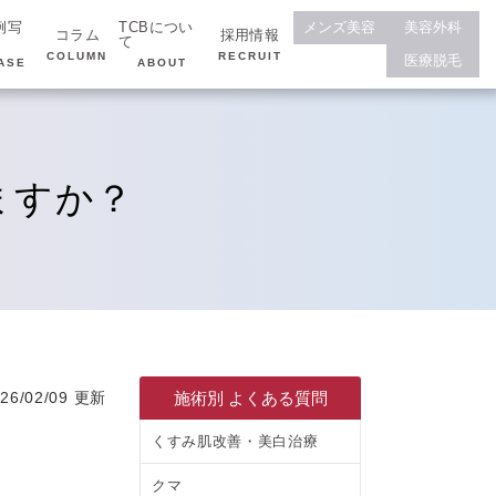
例写
TCBについ
メンズ美容
美容外科
コラム
採用情報
て
COLUMN
RECRUIT
医療脱毛
ASE
ABOUT
ますか？
施術別 よくある質問
026/02/09 更新
くすみ肌改善・美白治療
クマ