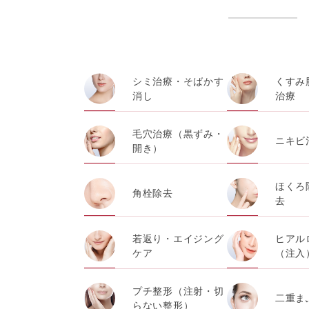
シミ治療・そばかす
くすみ
消し
治療
毛穴治療（黒ずみ・
ニキビ
開き）
ほくろ
角栓除去
去
若返り・エイジング
ヒアル
ケア
（注入
プチ整形（注射・切
二重ま
らない整形）