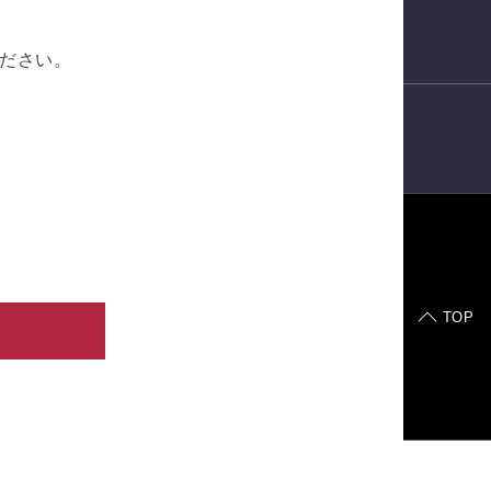
電話予約
ださい。
LINE
予約
症例モデル
TOP