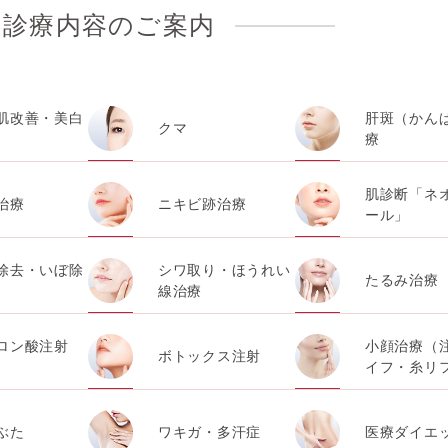
診療内容のご案内
肌改善・美白
肝斑（かん
クマ
療
肌診断「ネ
治療
ニキビ跡治療
ール」
除去・いぼ除
シワ取り・ほうれい
たるみ治療
線治療
ロン酸注射
小顔治療（
ボトックス注射
）
イフ・糸リ
ぶた
ワキガ・多汗症
医療ダイエ