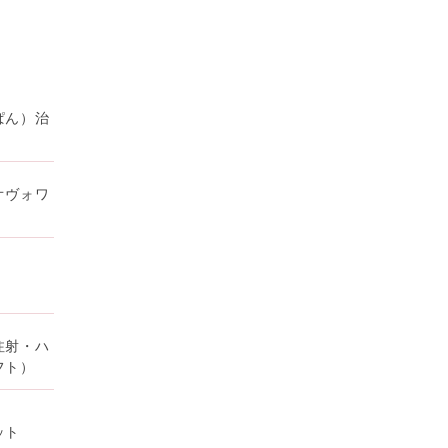
ぱん）治
オヴォワ
注射・ハ
フト）
ット