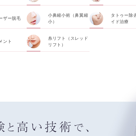
小鼻縮小術（鼻翼縮
タトゥー除
ーザー脱毛
小）
イド治療
糸リフト（スレッド
メント
リフト）