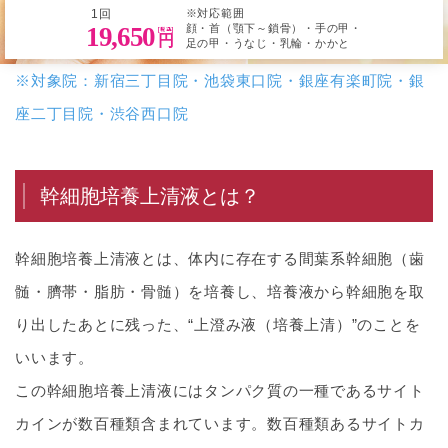
1回
※対応範囲
19,650
顔・首（顎下～鎖骨）・手の甲・
円
足の甲・うなじ・乳輪・かかと
※対象院：新宿三丁目院・池袋東口院・銀座有楽町院・銀
座二丁目院・渋谷西口院
幹細胞培養上清液とは？
幹細胞培養上清液とは、体内に存在する間葉系幹細胞（歯
髄・臍帯・脂肪・骨髄）を培養し、培養液から幹細胞を取
り出したあとに残った、“上澄み液（培養上清）”のことを
いいます。
この幹細胞培養上清液にはタンパク質の一種であるサイト
カインが数百種類含まれています。数百種類あるサイトカ