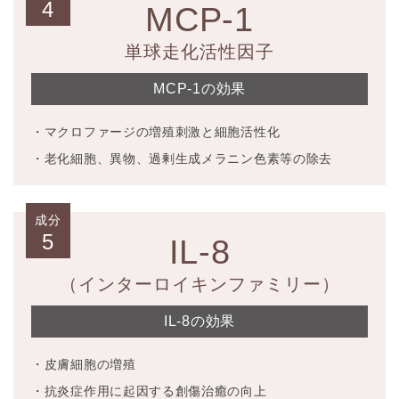
4
MCP-1
単球走化活性因子
MCP-1の効果
・マクロファージの増殖刺激と細胞活性化
・老化細胞、異物、過剰生成メラニン色素等の除去
成分
5
IL-8
（インターロイキンファミリー）
IL-8の効果
・皮膚細胞の増殖
・抗炎症作用に起因する創傷治癒の向上