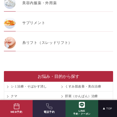
美容内服薬・外用薬
サプリメント
糸リフト（スレッドリフト）
お悩み・目的から探す
シミ治療・そばかす消し
くすみ肌改善・美白治療
クマ
肝斑（かんぱん）治療
毛穴治療（黒ずみ・開き）
ニキビ治療
TOP
LINE
電話予約
WEB予約
予約・クーポン
ニキビ跡治療
肌診断「ネオヴォワール」