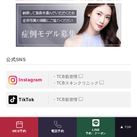
公式SNS
TCB肌管理
Instagram
TCBスキンクリニック
TikTok
TCB肌管理
TOP
LINE
電話予約
WEB予約
予約・クーポン
診療メニュー
MENU