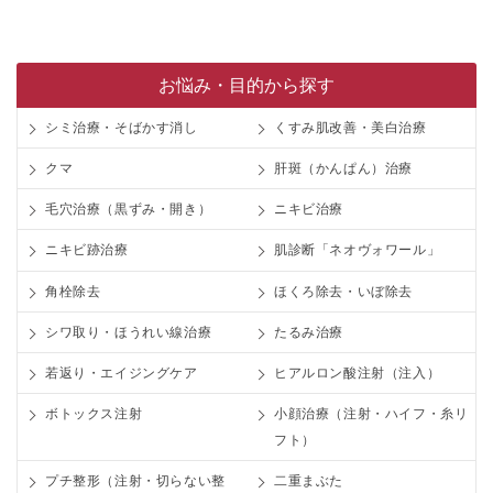
お悩み・目的から探す
シミ治療・そばかす消し
くすみ肌改善・美白治療
クマ
肝斑（かんぱん）治療
毛穴治療（黒ずみ・開き）
ニキビ治療
ニキビ跡治療
肌診断「ネオヴォワール」
角栓除去
ほくろ除去・いぼ除去
シワ取り・ほうれい線治療
たるみ治療
若返り・エイジングケア
ヒアルロン酸注射（注入）
ボトックス注射
小顔治療（注射・ハイフ・糸リ
フト）
プチ整形（注射・切らない整
二重まぶた