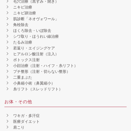
毛穴治療（黒ずみ・開き）
ニキビ治療
ニキビ跡治療
肌診断「ネオヴォワール」
角栓除去
ほくろ除去・いぼ除去
シワ取り・ほうれい線治療
たるみ治療
若返り・エイジングケア
ヒアルロン酸注射（注入）
ボトックス注射
小顔治療（注射・ハイフ・糸リフト）
プチ整形（注射・切らない整形）
二重まぶた
小鼻縮小術（鼻翼縮小）
糸リフト（スレッドリフト）
お体・その他
ワキガ・多汗症
医療ダイエット
肩こり