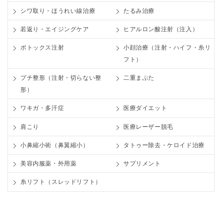
シワ取り・ほうれい線治療
たるみ治療
若返り・エイジングケア
ヒアルロン酸注射（注入）
ボトックス注射
小顔治療（注射・ハイフ・糸リ
フト）
プチ整形（注射・切らない整
二重まぶた
形）
ワキガ・多汗症
医療ダイエット
肩こり
医療レーザー脱毛
小鼻縮小術（鼻翼縮小）
タトゥー除去・ケロイド治療
美容内服薬・外用薬
サプリメント
糸リフト（スレッドリフト）