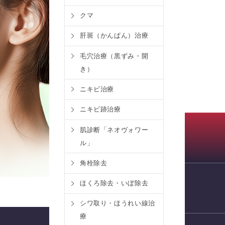
クマ
肝斑（かんぱん）治療
毛穴治療（黒ずみ・開
き）
ニキビ治療
ニキビ跡治療
肌診断「ネオヴォワー
ル」
角栓除去
ほくろ除去・いぼ除去
WEB予約
シワ取り・ほうれい線治
療