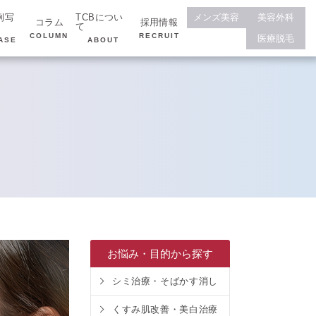
例写
TCBについ
メンズ美容
美容外科
コラム
採用情報
て
COLUMN
RECRUIT
医療脱毛
ASE
ABOUT
お悩み・目的から探す
シミ治療・そばかす消し
くすみ肌改善・美白治療