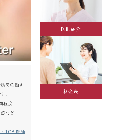
医師紹介
で筋肉の働き
料金表
です。
間程度
射跡など
：TCB 医師