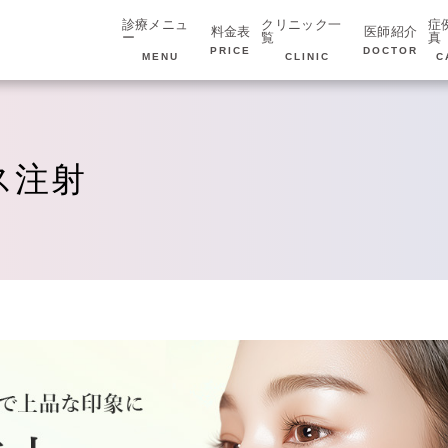
診療メニュ
クリニック一
症
料金表
医師紹介
ー
覧
真
PRICE
DOCTOR
MENU
CLINIC
C
ス注射