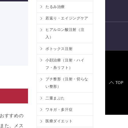
たるみ治療
電話予約
若返り・エイジングケア
ヒアルロン酸注射（注
入）
LINE
予約
ボトックス注射
小顔治療（注射・ハイ
フ・糸リフト）
症例モデル
プチ整形（注射・切らな
TOP
い整形）
二重まぶた
ワキガ・多汗症
おすすめの
医療ダイエット
また、メス