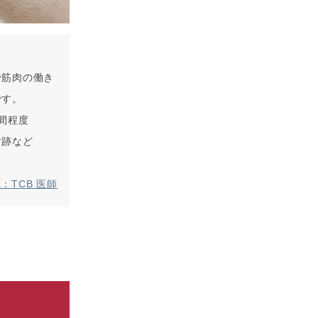
で筋肉の働き
です。
間程度
射跡など
：TCB 医師