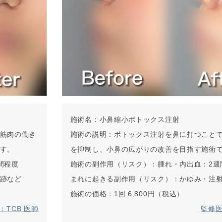
施術名：
小鼻縮小ボトックス注射
筋肉の働き
施術の説明：
ボトックス注射を鼻に打つこと
す。
を抑制し、小鼻の広がりの改善を目指す施術
間程度
施術の副作用（リスク）：
腫れ・内出血：2週
跡など
まれに起きる副作用（リスク）：
かゆみ・注
施術の価格：
1回 6,800円（税込）
：TCB 医師
監修医