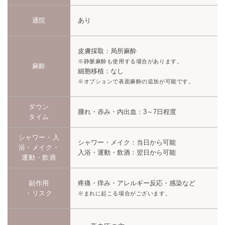
通院
あり
皮膚採取：局所麻酔
※静脈麻酔も使用する場合があります。
麻酔
細胞移植：なし
※オプションで表面麻酔の追加が可能です。
ダウン
腫れ・赤み・内出血：3～7日程度
タイム
シャワー・入
シャワー・メイク：当日から可能
浴・メイク・
入浴・運動・飲酒：翌日から可能
運動・飲酒
副作用
疼痛・痒み・アレルギー反応・感染など
・リスク
※まれに起こる場合がございます。