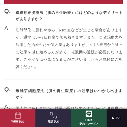
線維芽細胞療法（肌の再生医療）にはどのようなデメリット
がありますか？
注射部位に腫れや赤み、内出血などが生じる場合があります
が、通常は3～7日程度で落ち着きます。また、自然治癒力を
活用した治療のため個人差はありますが、3回の投与から徐々
に効果を感じ始める方が多く、複数回の通院が必要になりま
す。ご不安な点や気になる点がございましたらお気軽にご相
談ください。
線維芽細胞療法（肌の再生医療）の効果はいつから出ます
か？
個人差はありますが、効果が現れ始めるまで3～6ヶ月程度か
かります。効果の持続期間は2～3年程度です。
TOP
LINE
電話予約
WEB予約
予約・クーポン