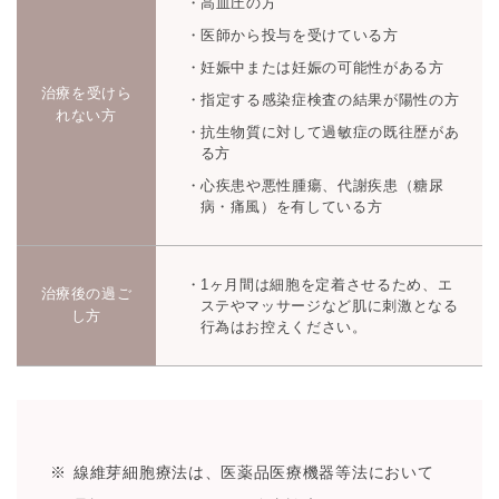
高血圧の方
医師から投与を受けている方
妊娠中または妊娠の可能性がある方
治療を
受けら
指定する感染症検査の結果が陽性の方
れない方
抗生物質に対して過敏症の既往歴があ
る方
心疾患や悪性腫瘍、代謝疾患（糖尿
病・痛風）を有している方
1ヶ月間は細胞を定着させるため、エ
治療後の過ご
ステやマッサージなど肌に刺激となる
し方
行為はお控えください。
線維芽細胞療法は、医薬品医療機器等法において