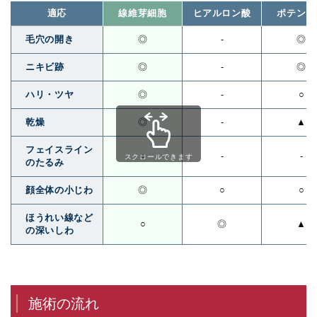
適応
線維芽細胞
ヒアルロン酸
ポテンツ
毛穴の開き
◎
-
◎
ニキビ跡
◎
-
◎
ハリ・ツヤ
◎
-
○
乾燥
◎
-
▲
フェイスライン
○
-
-
スクロールできます
のたるみ
顔全体の小じわ
◎
○
○
ほうれい線など
○
◎
▲
の深いしわ
施術の流れ