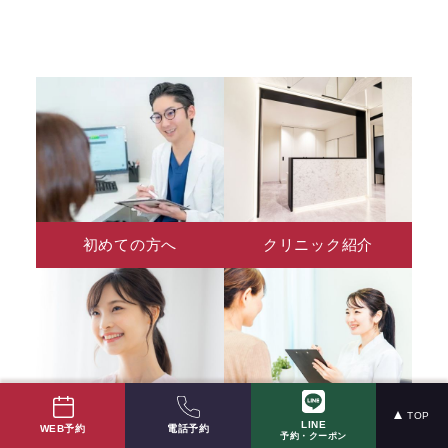
初めての方へ
クリニック紹介
TOP
LINE
電話予約
WEB予約
医師紹介
料金表
予約・クーポン