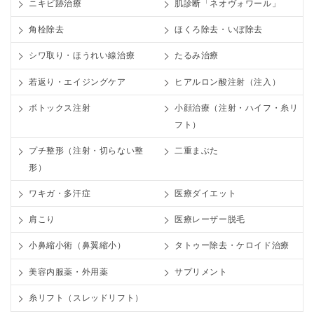
ニキビ跡治療
肌診断「ネオヴォワール」
角栓除去
ほくろ除去・いぼ除去
シワ取り・ほうれい線治療
たるみ治療
若返り・エイジングケア
ヒアルロン酸注射（注入）
ボトックス注射
小顔治療（注射・ハイフ・糸リ
フト）
プチ整形（注射・切らない整
二重まぶた
形）
ワキガ・多汗症
医療ダイエット
肩こり
医療レーザー脱毛
小鼻縮小術（鼻翼縮小）
タトゥー除去・ケロイド治療
美容内服薬・外用薬
サプリメント
糸リフト（スレッドリフト）