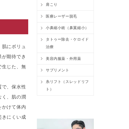
肩こり
医療レーザー脱毛
小鼻縮小術（鼻翼縮小）
タトゥー除去・ケロイド
、肌にボリュ
治療
果が期待でき
美容内服薬・外用薬
で生じた、無
サプリメント
。
糸リフト（スレッドリフ
質で、保水性
ト）
なく、肌の潤
をかけて体内
起きにくい成