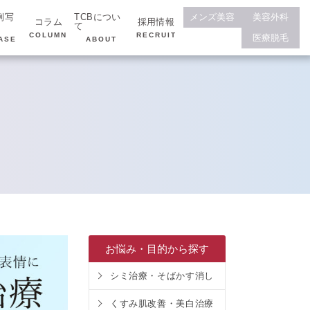
例写
TCBについ
メンズ美容
美容外科
コラム
採用情報
て
COLUMN
RECRUIT
医療脱毛
ASE
ABOUT
お悩み・目的から探す
シミ治療・そばかす消し
くすみ肌改善・美白治療