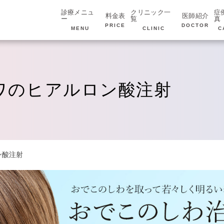
診療メニュ
クリニック一
症
料金表
医師紹介
ー
覧
真
PRICE
DOCTOR
MENU
CLINIC
C
ワのヒアルロン酸注射
ン酸注射