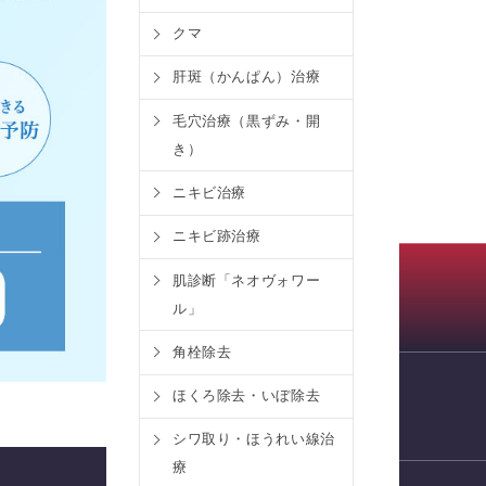
クマ
肝斑（かんぱん）治療
毛穴治療（黒ずみ・開
き）
ニキビ治療
ニキビ跡治療
肌診断「ネオヴォワー
ル」
角栓除去
ほくろ除去・いぼ除去
WEB予約
シワ取り・ほうれい線治
療