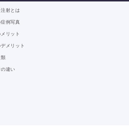
酸注射とは
の症例写真
のメリット
のデメリット
種類
射の違い