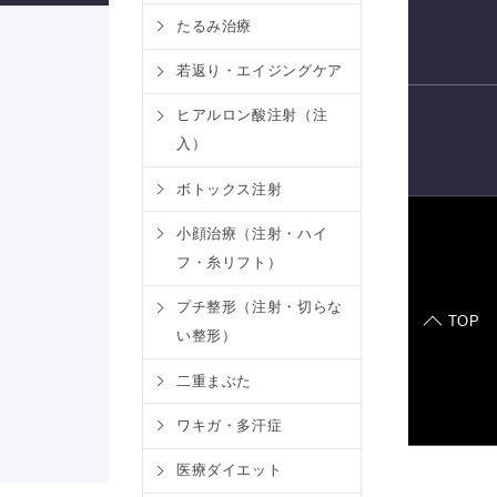
たるみ治療
電話予約
若返り・エイジングケア
ヒアルロン酸注射（注
入）
LINE
予約
ボトックス注射
小顔治療（注射・ハイ
フ・糸リフト）
症例モデル
プチ整形（注射・切らな
TOP
い整形）
二重まぶた
ワキガ・多汗症
医療ダイエット