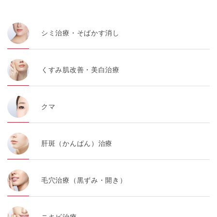
・患者様の閲覧履歴、端末等の情報
シミ治療・そばかす消し
【利用目的】
TCBグループは取得情報を以下の目的で利用いたしま
す。
くすみ肌改善・美白治療
・クリニックの来院予約、医療サービスの提供、医療関
連商品の販売、アフターケア対応、これらに付随する諸
対応等のサービス提供のため
クマ
・医療サービスの提供に関する他の医療機関、検査機関
及び研究機関との連携のため
・サービス向上を目的とした医療サービス・販売する医
肝斑（かんぱん）治療
療関連商品に関する患者様へのアンケートの送受信及び
これに付随する諸対応のため
・Cookie等の技術を用いたアクセス履歴、閲覧記録等に
毛穴治療（黒ずみ・開き）
関する情報の収集、分析
・閲覧記録等から趣味・嗜好を分析した情報を使用して
の広告に利用するため