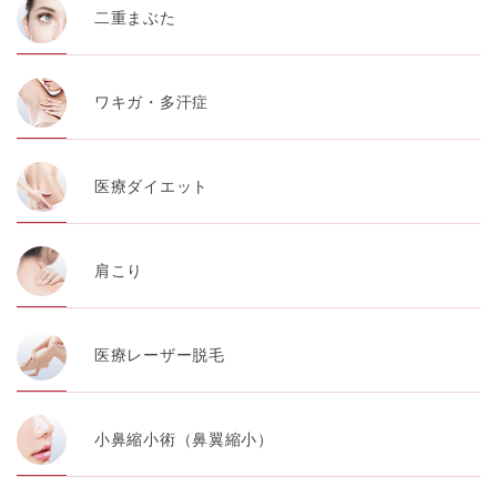
【第三者提供について】
二重まぶた
TCBグループは、個人情報保護法その他の法令により認
められる場合を除き、患者様の同意なしに、取得情報を
委託先以外の第三者に開示・提供することはありませ
ん。
ワキガ・多汗症
【個人情報の開示・訂正・利用停止について】
TCBグループは、本人の申し出により個人情報に関する
開示、訂正、更新、削除、利用停止その他お問い合わせ
について、これを適切に対応します。
医療ダイエット
問合せ先：
個人情報お問合せフォーム
【Cookie(クッキー)について】
肩こり
Cookieは、一般的にインターネット閲覧を行う際、又は
WEBサービスを利用する際に、閲覧者のデバイス内にそ
の閲覧情報を記憶させておく機能です。
TCBグループでは、Cookie及び類似技術を使用して収集
医療レーザー脱毛
した情報を利用することにより、WEBサイトの利用状況
を分析し、パフォーマンス改善や、WEBサイトを通じて
提供するサービスの向上・改善のため、Cookieを使用す
ることがあります。ご使用のブラウザによりCookieを無
効とすることが可能です。ただし、Cookieを無効にした
小鼻縮小術（鼻翼縮小）
場合、WEBサイト上のサービスの全部または一部のペー
ジが正しく表示されなくなる場合がありますのでご留意
ください。