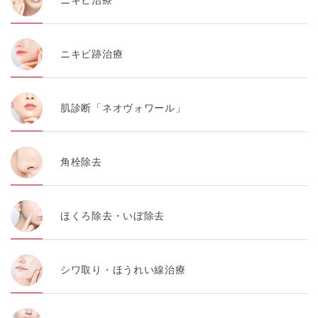
ニキビ治療
・お問い合わせ又はご意見の内容確認及びその対応のた
め
ニキビ跡治療
・患者様のサービス利用状況の分析及び症例研究のため
・広告、宣伝、マーケティングのため
肌診断「ネオヴォワール」
【個人情報の管理体制について】
TCBグループは、取り扱う個人情報を、厳正な管理の下
に蓄積・保管し、当該個人情報への不正アクセス・紛
失・破壊・改ざんおよび漏洩等を防止するため、必要か
角栓除去
つ適切な組織的・人的・物理的・技術的防御措置を講じ
ます。
【個人情報の共同利用について】
ほくろ除去・いぼ除去
TCBグループは、【利用目的】達成に必要な範囲で、取
得情報を共同して利用することがあります。
なお、共同利用にあたっては、一般社団法人メディカル
アライアンスが個人情報の管理について責任を有しま
す。
シワ取り・ほうれい線治療
東京都港区西新橋3-25-33 フロンティア御成門7F
一般社団法人メディカルアライアンス