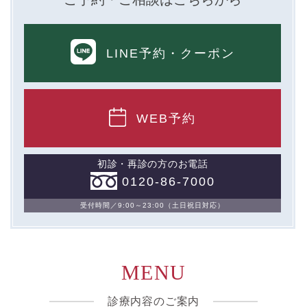
ないし③を併せて「取得情報」といいます。）。
①TCBグループが患者様から取得する情報
LINE予約
・クーポン
・氏名、生年月日、メールアドレス、電話番号
・その他、特定の個人を識別することができる情報
WEB予約
②TCBグループが各種サービスの利用に関連して取得す
る情報
初診・再診の方のお電話
・患者様がご利用になった各種サービスの内容、ご利用
0120-86-7000
日時、閲覧履歴等に関連する情報
（これには、Cookie情報、アクセスログ等の利用状況に
関する情報を含みます。）
受付時間／9:00～23:00（土日祝日対応）
③TCBグループが第三者から間接的に収集する情報
患者様の同意を得た上で、以下の情報をパブリックDMP
MENU
事業者およびアフィリエイトサービスプロバイダ等の第
三者から取得し、TCBグループが既に有している患者様
の個人情報と紐づける場合があります。
診療内容のご案内