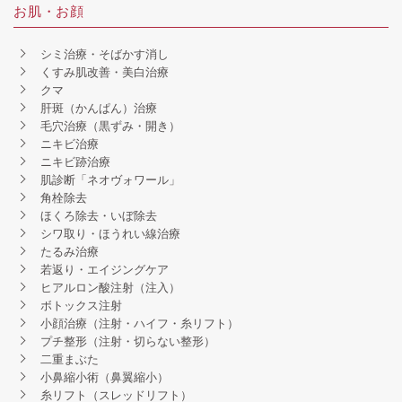
お肌・お顔
シミ治療・そばかす消し
くすみ肌改善・美白治療
クマ
肝斑（かんぱん）治療
毛穴治療（黒ずみ・開き）
ニキビ治療
ニキビ跡治療
肌診断「ネオヴォワール」
角栓除去
ほくろ除去・いぼ除去
シワ取り・ほうれい線治療
たるみ治療
若返り・エイジングケア
ヒアルロン酸注射（注入）
ボトックス注射
小顔治療（注射・ハイフ・糸リフト）
プチ整形（注射・切らない整形）
二重まぶた
小鼻縮小術（鼻翼縮小）
糸リフト（スレッドリフト）