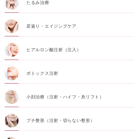
代表電話番号03-6459-0169
たるみ治療
①共同して利用される情報
若返り・エイジングケア
【取得する情報】に規定されている取得情報
②共同して利用する者の範囲
ヒアルロン酸注射（注入）
【基本理念】に規定するTCBグループ
③共同利用する者の利用目的
ボトックス注射
【利用目的】の達成のため
【外部委託について】
小顔治療（注射・ハイフ・糸リフト）
TCBグループは、【利用目的】の達成に必要な範囲内に
おいて、取得情報の取扱いの全部または一部を外部の業
務委託先に委託することがあります。取得情報の取り扱
いを委託する場合、委託先との間で、個人情報の保護に
プチ整形（注射・切らない整形）
関する取り決めを行い、契約にあたっては取得情報が適
正に管理されるよう確保します。