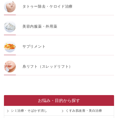
タトゥー除去・ケロイド治療
【アクセスログについて】
TCBグループが運営するWEBサイトでは、アクセスログ
として患者様の履歴情報をサーバ上に記録しています。
アクセスログはWEBサイトの保守管理や利用状況に関す
る統計分析のために使用されます。それ以外の目的で使
美容内服薬・外用薬
用されることはありません。
【プライバシーポリシーの改定について】
本プライバシーポリシーの内容は、法令変更への対応や
サプリメント
事業上の必要性等に応じて、改定される場合がありま
す。
変更後のプライバシーポリシーについては、当サイトに
掲載したときをもって効力を生じるものとします。
糸リフト（スレッドリフト）
お悩み・目的から探す
シミ治療・そばかす消し
くすみ肌改善・美白治療