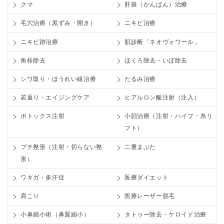
クマ
肝斑（かんぱん）治療
毛穴治療（黒ずみ・開き）
ニキビ治療
ニキビ跡治療
肌診断「ネオヴォワール」
角栓除去
ほくろ除去・いぼ除去
シワ取り・ほうれい線治療
たるみ治療
若返り・エイジングケア
ヒアルロン酸注射（注入）
ボトックス注射
小顔治療（注射・ハイフ・糸リ
フト）
プチ整形（注射・切らない整
二重まぶた
形）
ワキガ・多汗症
医療ダイエット
肩こり
医療レーザー脱毛
小鼻縮小術（鼻翼縮小）
タトゥー除去・ケロイド治療