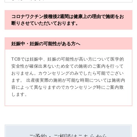
※TCBグループとは以下を総称していいます。
コロナワクチン接種後2週間は
健康上の理由で施術をお
断りさせていただいております。
・一般社団法人メディカルアライアンス
・医療法人社団メディカルフロンティア
妊娠中・妊娠の可能性がある方へ
・医療法人社団創彩会
TCBでは妊娠中、妊娠の可能性が高い方について医学的
【定義】
安全性が確保出来ないため全ての施術のご案内を行って
本プライバシーポリシーにおいて「個人情報」とは、生
おりません。カウンセリングのみでしたら可能でござい
存する個人に関する情報であって、当該情報に含まれる
氏名、生年月日その他の記述等により特定の個人を識別
ます。 出産後実際の施術が可能な時期については施術内
できるもの又は個人識別符号（個人情報保護委員会の政
容によって異なりますのでカウンセリング時にご案内致
令に準じます。）が含まれるものをいいます。
収集した患者様に関する情報には、単独のままでは特定
します。
の個人を識別できない情報もありますが、他の情報と組
み合わせることにより特定の個人を識別できる場合、か
かる情報は「個人関連情報」として「個人情報」と同様
に扱うものとします。
【取得する情報】
TCBグループが【利用目的】に定める目的を達成するた
ご予約・ご相談はこちらから
めに取得する情報には、次のものが含まれます（以下①