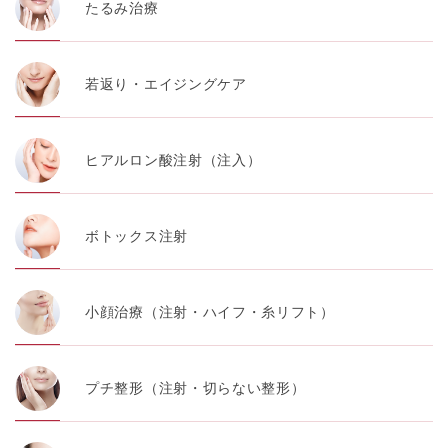
代表電話番号03-6459-0169
たるみ治療
①共同して利用される情報
若返り・エイジングケア
【取得する情報】に規定されている取得情報
②共同して利用する者の範囲
ヒアルロン酸注射（注入）
【基本理念】に規定するTCBグループ
③共同利用する者の利用目的
ボトックス注射
【利用目的】の達成のため
【外部委託について】
小顔治療（注射・ハイフ・糸リフト）
TCBグループは、【利用目的】の達成に必要な範囲内に
おいて、取得情報の取扱いの全部または一部を外部の業
務委託先に委託することがあります。取得情報の取り扱
いを委託する場合、委託先との間で、個人情報の保護に
プチ整形（注射・切らない整形）
関する取り決めを行い、契約にあたっては取得情報が適
正に管理されるよう確保します。