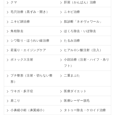
クマ
肝斑（かんぱん）治療
毛穴治療（黒ずみ・開き）
ニキビ治療
ニキビ跡治療
肌診断「ネオヴォワール」
角栓除去
ほくろ除去・いぼ除去
シワ取り・ほうれい線治療
たるみ治療
若返り・エイジングケア
ヒアルロン酸注射（注入）
ボトックス注射
小顔治療（注射・ハイフ・糸リ
フト）
プチ整形（注射・切らない整
二重まぶた
形）
ワキガ・多汗症
医療ダイエット
肩こり
医療レーザー脱毛
小鼻縮小術（鼻翼縮小）
タトゥー除去・ケロイド治療