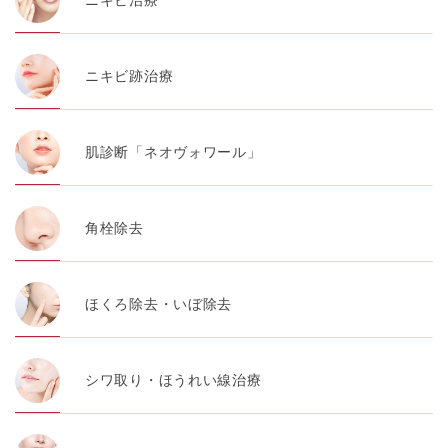
ニキビ治療
・お問い合わせ又はご意見の内容確認及びその対応のた
め
ニキビ跡治療
・患者様のサービス利用状況の分析及び症例研究のため
・広告、宣伝、マーケティングのため
肌診断「ネオヴォワール」
【個人情報の管理体制について】
TCBグループは、取り扱う個人情報を、厳正な管理の下
に蓄積・保管し、当該個人情報への不正アクセス・紛
失・破壊・改ざんおよび漏洩等を防止するため、必要か
角栓除去
つ適切な組織的・人的・物理的・技術的防御措置を講じ
ます。
【個人情報の共同利用について】
ほくろ除去・いぼ除去
TCBグループは、【利用目的】達成に必要な範囲で、取
得情報を共同して利用することがあります。
なお、共同利用にあたっては、一般社団法人メディカル
アライアンスが個人情報の管理について責任を有しま
す。
シワ取り・ほうれい線治療
東京都港区西新橋3-25-33 フロンティア御成門7F
一般社団法人メディカルアライアンス