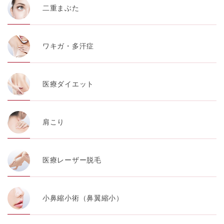
【第三者提供について】
二重まぶた
TCBグループは、個人情報保護法その他の法令により認
められる場合を除き、患者様の同意なしに、取得情報を
委託先以外の第三者に開示・提供することはありませ
ん。
ワキガ・多汗症
【個人情報の開示・訂正・利用停止について】
TCBグループは、本人の申し出により個人情報に関する
開示、訂正、更新、削除、利用停止その他お問い合わせ
について、これを適切に対応します。
医療ダイエット
問合せ先：
個人情報お問合せフォーム
【Cookie(クッキー)について】
肩こり
Cookieは、一般的にインターネット閲覧を行う際、又は
WEBサービスを利用する際に、閲覧者のデバイス内にそ
の閲覧情報を記憶させておく機能です。
TCBグループでは、Cookie及び類似技術を使用して収集
医療レーザー脱毛
した情報を利用することにより、WEBサイトの利用状況
を分析し、パフォーマンス改善や、WEBサイトを通じて
提供するサービスの向上・改善のため、Cookieを使用す
ることがあります。ご使用のブラウザによりCookieを無
効とすることが可能です。ただし、Cookieを無効にした
小鼻縮小術（鼻翼縮小）
場合、WEBサイト上のサービスの全部または一部のペー
ジが正しく表示されなくなる場合がありますのでご留意
ください。