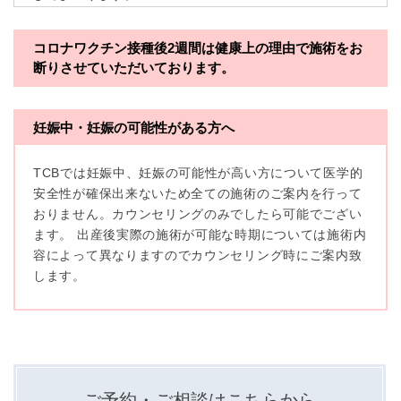
※TCBグループとは以下を総称していいます。
コロナワクチン接種後2週間は
健康上の理由で施術をお
断りさせていただいております。
・一般社団法人メディカルアライアンス
・医療法人社団メディカルフロンティア
妊娠中・妊娠の可能性がある方へ
・医療法人社団創彩会
TCBでは妊娠中、妊娠の可能性が高い方について医学的
【定義】
安全性が確保出来ないため全ての施術のご案内を行って
本プライバシーポリシーにおいて「個人情報」とは、生
おりません。カウンセリングのみでしたら可能でござい
存する個人に関する情報であって、当該情報に含まれる
氏名、生年月日その他の記述等により特定の個人を識別
ます。 出産後実際の施術が可能な時期については施術内
できるもの又は個人識別符号（個人情報保護委員会の政
容によって異なりますのでカウンセリング時にご案内致
令に準じます。）が含まれるものをいいます。
収集した患者様に関する情報には、単独のままでは特定
します。
の個人を識別できない情報もありますが、他の情報と組
み合わせることにより特定の個人を識別できる場合、か
かる情報は「個人関連情報」として「個人情報」と同様
に扱うものとします。
【取得する情報】
TCBグループが【利用目的】に定める目的を達成するた
ご予約・ご相談はこちらから
めに取得する情報には、次のものが含まれます（以下①