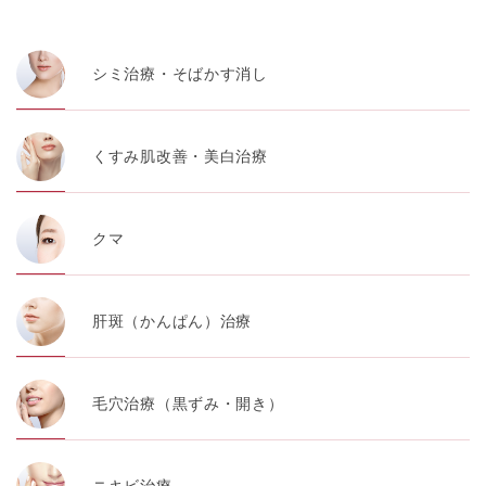
・患者様の閲覧履歴、端末等の情報
シミ治療・そばかす消し
【利用目的】
TCBグループは取得情報を以下の目的で利用いたしま
す。
くすみ肌改善・美白治療
・クリニックの来院予約、医療サービスの提供、医療関
連商品の販売、アフターケア対応、これらに付随する諸
対応等のサービス提供のため
クマ
・医療サービスの提供に関する他の医療機関、検査機関
及び研究機関との連携のため
・サービス向上を目的とした医療サービス・販売する医
肝斑（かんぱん）治療
療関連商品に関する患者様へのアンケートの送受信及び
これに付随する諸対応のため
・Cookie等の技術を用いたアクセス履歴、閲覧記録等に
毛穴治療（黒ずみ・開き）
関する情報の収集、分析
・閲覧記録等から趣味・嗜好を分析した情報を使用して
の広告に利用するため