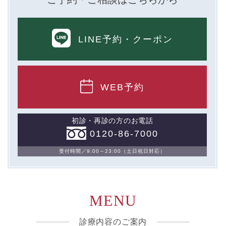
ないし③を併せて「取得情報」といいます。）。
①TCBグループが患者様から取得する情報
LINE予約
・クーポン
・氏名、生年月日、メールアドレス、電話番号
・その他、特定の個人を識別することができる情報
WEB予約
②TCBグループが各種サービスの利用に関連して取得す
る情報
初診・再診の方のお電話
・患者様がご利用になった各種サービスの内容、ご利用
0120-86-7000
日時、閲覧履歴等に関連する情報
（これには、Cookie情報、アクセスログ等の利用状況に
関する情報を含みます。）
受付時間／9:00～23:00（土日祝日対応）
③TCBグループが第三者から間接的に収集する情報
患者様の同意を得た上で、以下の情報をパブリックDMP
MENU
事業者およびアフィリエイトサービスプロバイダ等の第
三者から取得し、TCBグループが既に有している患者様
の個人情報と紐づける場合があります。
診療内容のご案内