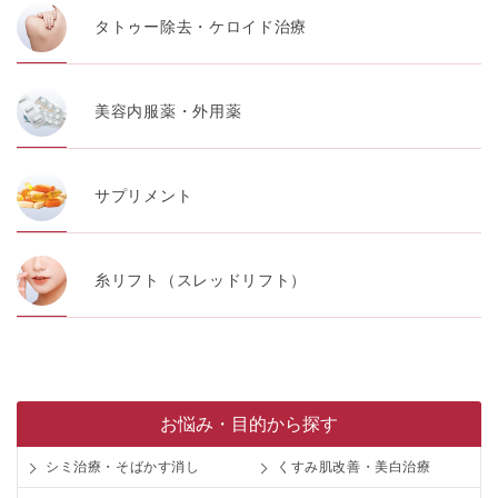
タトゥー除去・ケロイド治療
【アクセスログについて】
TCBグループが運営するWEBサイトでは、アクセスログ
として患者様の履歴情報をサーバ上に記録しています。
アクセスログはWEBサイトの保守管理や利用状況に関す
る統計分析のために使用されます。それ以外の目的で使
美容内服薬・外用薬
用されることはありません。
【プライバシーポリシーの改定について】
本プライバシーポリシーの内容は、法令変更への対応や
サプリメント
事業上の必要性等に応じて、改定される場合がありま
す。
変更後のプライバシーポリシーについては、当サイトに
掲載したときをもって効力を生じるものとします。
糸リフト（スレッドリフト）
お悩み・目的から探す
シミ治療・そばかす消し
くすみ肌改善・美白治療