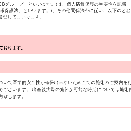
TCBグループ」といいます。)は、個人情報保護の重要性を認識
情報保護法」といいます。)、その他関係法令に従い、以下のと
管理してまいります。
す。
ております。
について医学的安全性が確保出来ないため全ての施術のご案内を
でございます。 出産後実際の施術が可能な時期については施術
内致します。
報」とは、生存する個人に関する情報であって、当該情報に含
個人を識別できるもの又は個人識別符号（個人情報保護委員会
ままでは特定の個人を識別できない情報もありますが、他の情
場合、かかる情報は「個人関連情報」として「個人情報」と同