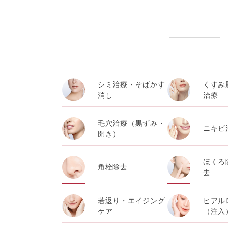
患者様の同意を得た上で、以下の情報をパ
から取得し、TCBグループが既に有して
・患者様の閲覧履歴、端末等の情報
【利用目的】
TCBグループは取得情報を以下の目的で利
シミ治療・そばかす
くすみ
消し
治療
・クリニックの来院予約、医療サービスの
等のサービス提供のため
毛穴治療（黒ずみ・
ニキビ
開き）
・医療サービスの提供に関する他の医療機
ほくろ
角栓除去
・サービス向上を目的とした医療サービス
去
に付随する諸対応のため
若返り・エイジング
ヒアル
・Cookie等の技術を用いたアクセス履
ケア
（注入