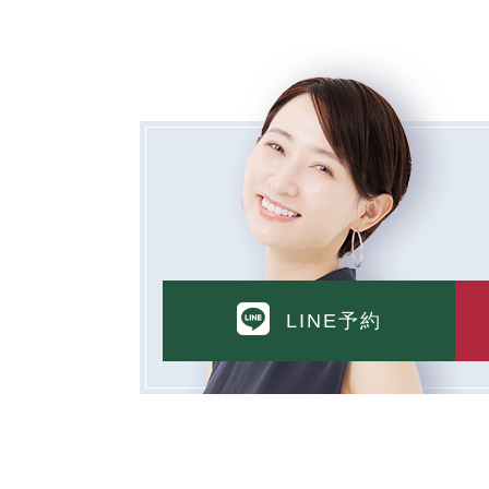
【取得する情報】
TCBグループが【利用目的】に定める目
し③を併せて「取得情報」といいます。）
①TCBグループが患者様から取得する情報
・氏名、生年月日、メールアドレス、電話
・その他、特定の個人を識別することがで
②TCBグループが各種サービスの利用に関
LINE予約
・患者様がご利用になった各種サービスの
（これには、Cookie情報、アクセスロ
③TCBグループが第三者から間接的に収集