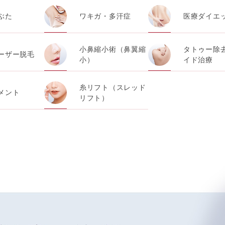
報を使用しての広告に利用するため
ぶた
ワキガ・多汗症
医療ダイエ
その対応のため
小鼻縮小術（鼻翼縮
タトゥー除
ーザー脱毛
小）
イド治療
例研究のため
糸リフト（スレッド
メント
リフト）
厳正な管理の下に蓄積・保管し、当該個人情報への不正アクセス
必要かつ適切な組織的・人的・物理的・技術的防御措置を講じ
要な範囲で、取得情報を共同して利用することがあります。
人メディカルアライアンスが個人情報の管理について責任を有
成門7F