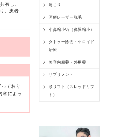
・共有し、
肩こり
おり、患者
医療レーザー脱毛
小鼻縮小術（鼻翼縮小）
タトゥー除去・ケロイド
治療
美容内服薬・外用薬
サプリメント
行っており
糸リフト（スレッドリフ
内容によっ
ト）
まれる氏
の政令に準
報と組み合
様に扱うも