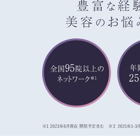
①共同して利用される情報
【取得する情報】に規定されている取得情
②共同して利用する者の範囲
【基本理念】に規定するTCBグループ
③共同利用する者の利用目的
【利用目的】の達成のため
【外部委託について】
TCBグループは、【利用目的】の達成に
託先に委託することがあります。取得情報
り決めを行い、契約にあたっては取得情報