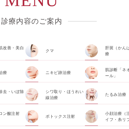
MENU
ブリックDMP事業者およびアフィリエイトサービスプロバイダ
いる患者様の個人情報と紐づける場合があります。
診療内容のご案内
用いたします。
肌改善・美白
肝斑（かん
クマ
療
提供、医療関連商品の販売、アフターケア対応、これらに付随
肌診断「ネ
治療
ニキビ跡治療
ール」
関、検査機関及び研究機関との連携のため
除去・いぼ除
シワ取り・ほうれい
たるみ治療
・販売する医療関連商品に関する患者様へのアンケートの送受
線治療
ロン酸注射
小顔治療（
ボトックス注射
歴、閲覧記録等に関する情報の収集、分析
）
イフ・糸リ