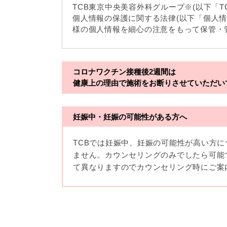
TCB東京中央美容外科グループ※(以下「
個人情報の保護に関する法律(以下「個人
様の個人情報を細心の注意をもって保管・
※TCBグループとは以下を総称していいま
コロナワクチン接種後2週間は
・一般社団法人メディカルアライアンス
健康上の理由で施術をお断りさせていただい
・医療法人社団メディカルフロンティア
妊娠中・妊娠の可能性がある方へ
・医療法人社団創彩会
TCBでは妊娠中、妊娠の可能性が高い方
ません。カウンセリングのみでしたら可能
【定義】
て異なりますのでカウンセリング時にご案
本プライバシーポリシーにおいて「個人情
名、生年月日その他の記述等により特定の
じます。）が含まれるものをいいます。
収集した患者様に関する情報には、単独の
わせることにより特定の個人を識別できる
のとします。