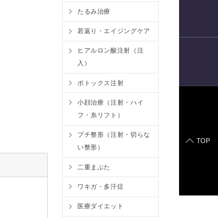
たるみ治療
電話予約
若返り・エイジングケア
ヒアルロン酸注射（注
入）
LINE
予約
ボトックス注射
小顔治療（注射・ハイ
フ・糸リフト）
症例モデル
プチ整形（注射・切らな
TOP
い整形）
二重まぶた
ワキガ・多汗症
医療ダイエット