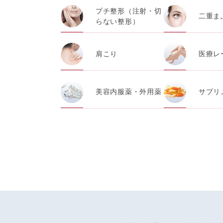
・閲覧記録等から趣味・嗜好を分析した情
プチ整形（注射・切
二重ま
らない整形）
・お問い合わせ又はご意見の内容確認及び
肩こり
医療レ
・患者様のサービス利用状況の分析及び症
・広告、宣伝、マーケティングのため
美容内服薬・外用薬
サプリ
【個人情報の管理体制について】
TCBグループは、取り扱う個人情報を、
壊・改ざんおよび漏洩等を防止するため、
【個人情報の共同利用について】
TCBグループは、【利用目的】達成に必
なお、共同利用にあたっては、一般社団法
東京都港区西新橋3-25-33 フロンティア御
一般社団法人メディカルアライアンス
代表電話番号03-6459-0169