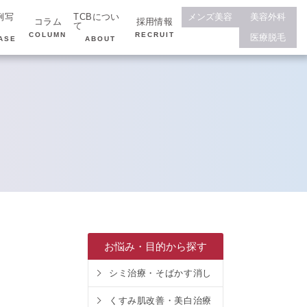
例写
TCBについ
メンズ美容
美容外科
コラム
採用情報
て
COLUMN
RECRUIT
医療脱毛
ASE
ABOUT
お悩み・目的から探す
シミ治療・そばかす消し
くすみ肌改善・美白治療