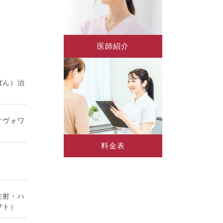
等の第三者
医師紹介
ぱん）治
する諸対応
オヴォワ
料金表
信及びこれ
注射・ハ
フト）