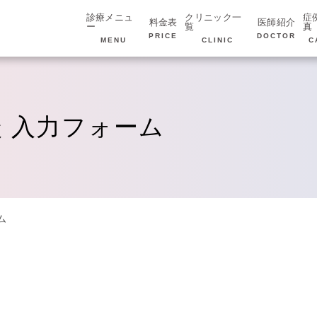
診療メニュ
クリニック一
症
料金表
医師紹介
ー
覧
真
PRICE
DOCTOR
MENU
CLINIC
C
談 入力フォーム
ム