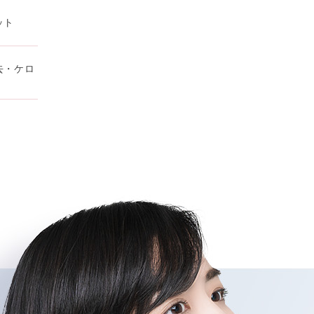
ット
去・ケロ
・紛失・破
ます。
します。