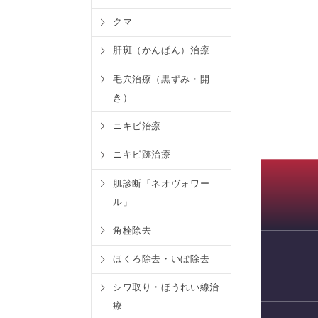
クマ
肝斑（かんぱん）治療
毛穴治療（黒ずみ・開
き）
ニキビ治療
ニキビ跡治療
肌診断「ネオヴォワー
ル」
角栓除去
ほくろ除去・いぼ除去
WEB予約
シワ取り・ほうれい線治
療