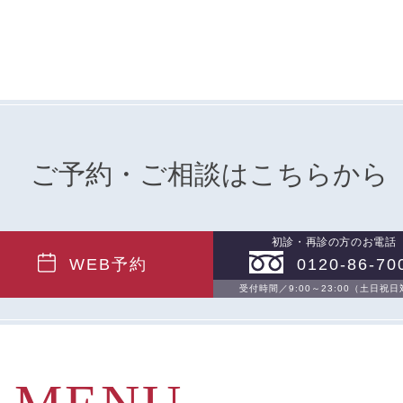
的を達成するために取得する情報には、次のものが含まれます（
。
ご予約・ご相談はこちらから
番号
きる情報
初診・再診の方のお電話
連して取得する情報
WEB予約
0120-86-70
受付時間／9:00～23:00（土日祝
内容、ご利用日時、閲覧履歴等に関連する情報
グ等の利用状況に関する情報を含みます。）
する情報