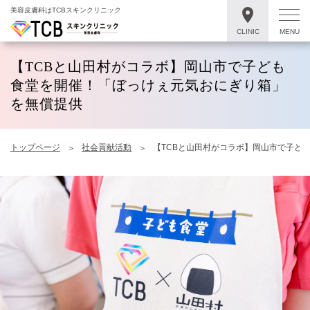
美容皮膚科はTCBスキンクリニック
CLINIC
MENU
【TCBと山田村がコラボ】岡山市で子ども
食堂を開催！「ぼっけぇ元気おにぎり箱」
を無償提供
トップページ
社会貢献活動
【TCBと山田村がコラボ】岡山市で子ど