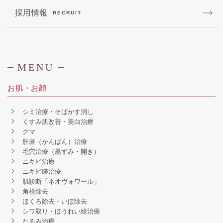
採用情報
RECRUIT
MENU
お肌・お顔
シミ治療・そばかす消し
くすみ肌改善・美白治療
クマ
肝斑（かんぱん）治療
毛穴治療（黒ずみ・開き）
ニキビ治療
ニキビ跡治療
肌診断「ネオヴォワール」
角栓除去
ほくろ除去・いぼ除去
シワ取り・ほうれい線治療
たるみ治療