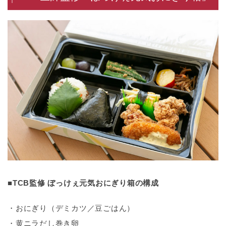
■TCB監修 ぼっけぇ元気おにぎり箱の構成
・おにぎり（デミカツ／豆ごはん）
・黄ニラだし巻き卵