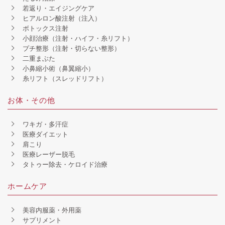
若返り・エイジングケア
ヒアルロン酸注射（注入）
ボトックス注射
小顔治療（注射・ハイフ・糸リフト）
プチ整形（注射・切らない整形）
二重まぶた
小鼻縮小術（鼻翼縮小）
糸リフト（スレッドリフト）
お体・その他
ワキガ・多汗症
医療ダイエット
肩こり
医療レーザー脱毛
タトゥー除去・ケロイド治療
ホームケア
美容内服薬・外用薬
サプリメント