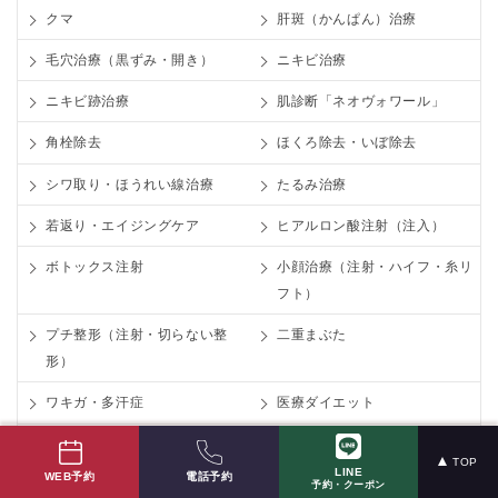
クマ
肝斑（かんぱん）治療
毛穴治療（黒ずみ・開き）
ニキビ治療
ニキビ跡治療
肌診断「ネオヴォワール」
角栓除去
ほくろ除去・いぼ除去
シワ取り・ほうれい線治療
たるみ治療
若返り・エイジングケア
ヒアルロン酸注射（注入）
ボトックス注射
小顔治療（注射・ハイフ・糸リ
フト）
プチ整形（注射・切らない整
二重まぶた
形）
ワキガ・多汗症
医療ダイエット
肩こり
医療レーザー脱毛
TOP
LINE
電話予約
WEB予約
小鼻縮小術（鼻翼縮小）
タトゥー除去・ケロイド治療
予約・クーポン