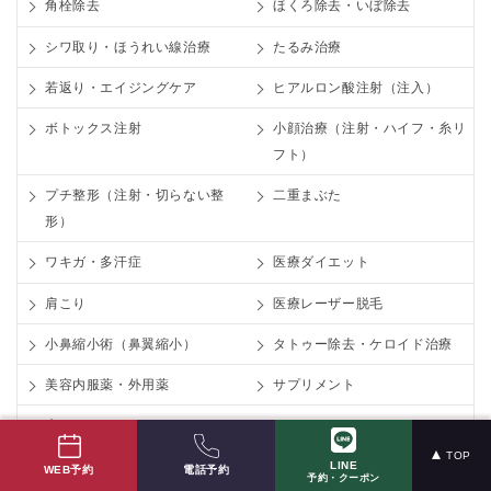
角栓除去
ほくろ除去・いぼ除去
シワ取り・ほうれい線治療
たるみ治療
若返り・エイジングケア
ヒアルロン酸注射（注入）
ボトックス注射
小顔治療（注射・ハイフ・糸リ
フト）
プチ整形（注射・切らない整
二重まぶた
形）
ワキガ・多汗症
医療ダイエット
肩こり
医療レーザー脱毛
小鼻縮小術（鼻翼縮小）
タトゥー除去・ケロイド治療
美容内服薬・外用薬
サプリメント
糸リフト（スレッドリフト）
TOP
LINE
電話予約
WEB予約
予約・クーポン