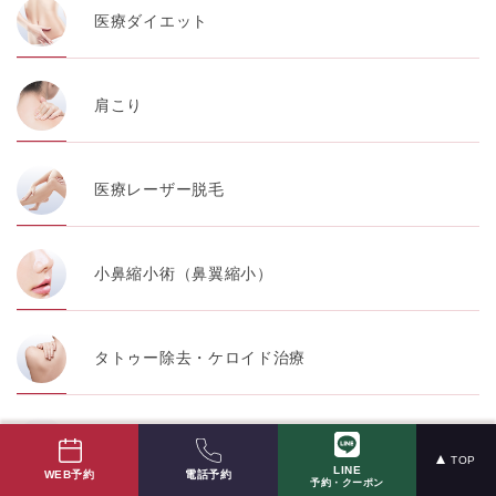
医療ダイエット
肩こり
医療レーザー脱毛
小鼻縮小術（鼻翼縮小）
タトゥー除去・ケロイド治療
美容内服薬・外用薬
TOP
LINE
電話予約
WEB予約
予約・クーポン