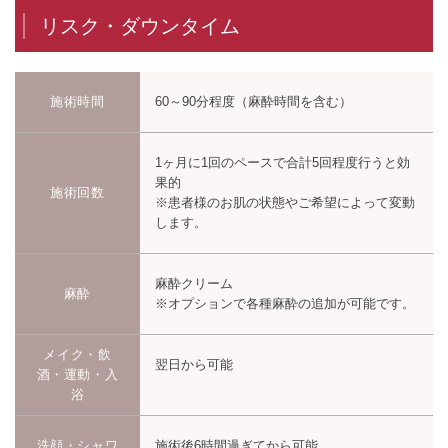
リスク・ダウンタイム
施術時間
60～90分程度（麻酔時間を含む）
1ヶ月に1回のペースで合計5回程度行うと効
果的
施術回数
※患者様のお肌の状態やご希望によって変動
します。
麻酔クリーム
麻酔
※オプションで各種麻酔の追加が可能です。
メイク・飲
翌日から可能
酒・運動・入
浴
洗顔・シャワ
施術後6時間過ぎてから可能