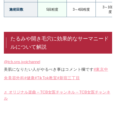
3～10回
施術回数
5回程度
3～4回程度
度
たるみや開き毛穴に効果的なサーマニード
ルについて解説
@tcb.sns.jyoichannel
美肌になりたい人がやるべき事はコメント欄です
#東京中
央美容外科
#健康
#TikTok教室
#新宿三丁目
♬ オリジナル楽曲 – TCB女医チャンネル – TCB女医チャンネ
ル