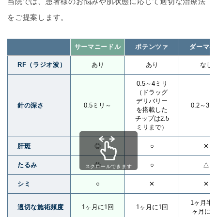
当院では、患者様のお悩みや肌状態に応じて適切な治療法
をご提案します。
サーマニードル
ポテンツァ
ダーマペ
RF（ラジオ波）
あり
あり
なし
0.5～4ミリ
（ドラッグ
デリバリー
針の深さ
0.5ミリ～
0.2～3
を搭載した
チップは2.5
ミリまで）
肝斑
◎
○
✕
たるみ
◎
○
△
スクロールできます
シミ
○
✕
✕
1ヶ月半～
適切な施術頻度
1ヶ月に1回
1ヶ月に1回
ヶ月に1