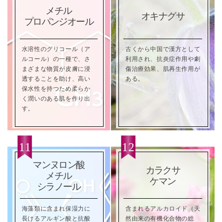
メチル
オキナグサ
プロパンジオール
水溶性のグリコール（ア
古くから中国で漢方として
ルコール）の一種で、さ
利用され、抗炎症作用や劇
まざまな物質が皮膚に浸
傷治療効果、肌再生作用が
透することを助け、高い
ある。
保水性を持つため柔らか
く潤いのある肌を作り出
す。
マンヌロン酸
カラクサ
メチル
ケマン
シラノール
海藻類に含まれ保湿力に
含まれるアルカロイド（天
長けるアルギン酸と抗酸
然由来の有機化合物の総