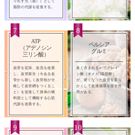
り出す元（親））として
脂肪の代謝を促進する。
ATP
ペルシア
（アデノシン
グルミ
三リン酸）
血管を拡張、血流を改善
多く含まれるαｰリノレイ
し、血管新生（今ある血
ン酸（オメガ3脂肪酸）
管から新しく血管枝が分
が、硬くなった血管を柔ら
岐して血管網をつくるこ
かくして血液循環を促す作
と）を促進して身体の燃
用がある。
料源として機能する心筋
代謝を改善する。