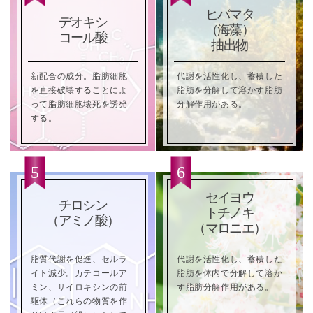
ヒバマタ
デオキシ
（海藻）
コール酸
抽出物
新配合の成分。脂肪細胞
代謝を活性化し、蓄積した
を直接破壊することによ
脂肪を分解して溶かす脂肪
って脂肪細胞壊死を誘発
分解作用がある。
する。
セイヨウ
チロシン
トチノキ
（アミノ酸）
（マロニエ）
脂質代謝を促進、セルラ
代謝を活性化し、蓄積した
イト減少。カテコールア
脂肪を体内で分解して溶か
ミン、サイロキシンの前
す脂肪分解作用がある。
駆体（これらの物質を作