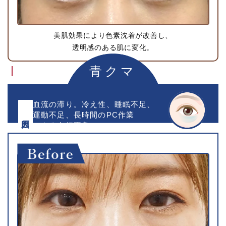
美肌効果により色素沈着が改善し、
透明感のある肌に変化。
青クマ
血流の滞り。冷え性、睡眠不足、
運動不足、長時間のPC作業
原因
による血行不良。