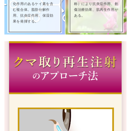
化作用のあるケイ素を含
称）により抗炎症作用、創
む複合体。脂肪分解作
傷治療効果、肌再生作用が
用、抗炎症作用、保湿効
ある。
果を発揮する。