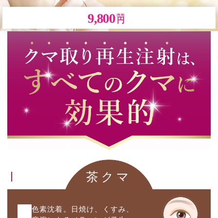
9,800
円
茶クマ
色素沈着。日焼け、くすみ、
原因