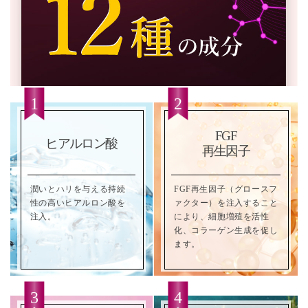
FGF
ヒアルロン酸
再生因子
潤いとハリを与える持続
FGF再生因子（グロースフ
性の高いヒアルロン酸を
ァクター）を注入すること
注入。
により、細胞増殖を活性
化、コラーゲン生成を促し
ます。