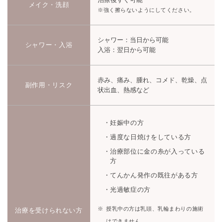
メイク・洗顔
※強く擦らないようにしてください。
シャワー：当日から可能
シャワー・入浴
入浴：翌日から可能
赤み、痛み、腫れ、コメド、乾燥、点
副作用・リスク
状出血、熱感など
妊娠中の方
過度な日焼けをしている方
治療部位に金の糸が入っている
方
てんかん発作の既往がある方
光過敏症の方
授乳中の方は乳頭、乳輪まわりの施術
治療を受けられない方
はできません。