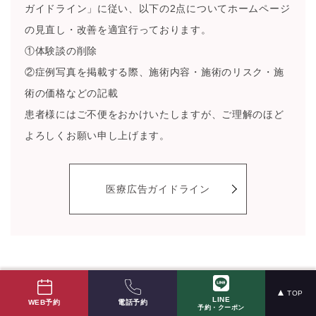
ガイドライン」に従い、以下の2点についてホームページ
の見直し・改善を適宜行っております。
①体験談の削除
②症例写真を掲載する際、施術内容・施術のリスク・施
術の価格などの記載
患者様にはご不便をおかけいたしますが、ご理解のほど
よろしくお願い申し上げます。
医療広告ガイドライン
TOP
LINE
ご予約・ご相談はこちらから
電話予約
WEB予約
予約・クーポン