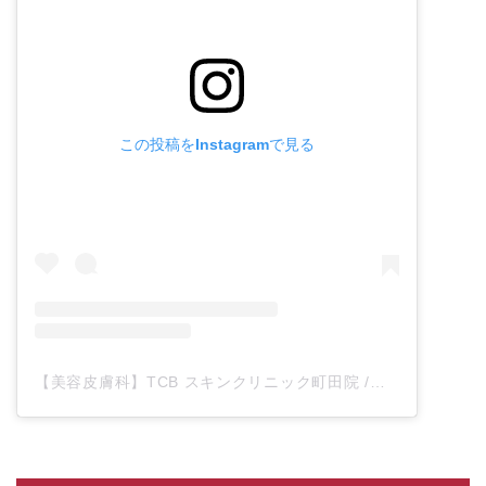
この投稿をInstagramで見る
【美容皮膚科】TCB スキンクリニック町田院 /東京(@tcb_skin_machida)がシェアした投稿