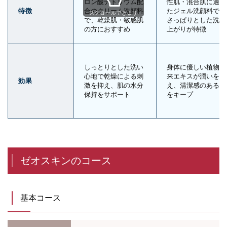
ロン酸ナトリウム配
性肌・混合肌に適し
特徴
合のクリーム洗顔料
たジェル洗顔料で、
スクロールできます
で、乾燥肌・敏感肌
さっぱりとした洗い
の方におすすめ
上がりが特徴
しっとりとした洗い
身体に優しい植物由
心地で乾燥による刺
来エキスが潤いを与
効果
激を抑え、肌の水分
え、清潔感のある肌
保持をサポート
をキープ
ゼオスキンのコース
基本コース