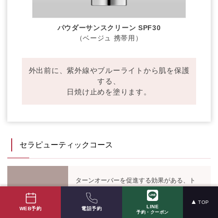
パウダーサンスクリーン SPF30
（ベージュ 携帯用）
外出前に、紫外線やブルーライトから肌を保護
する、
日焼け止めを塗ります。
セラピューティックコース
ターンオーバーを促進する効果がある、ト
レチノインを含んだコースです。ご使用中
は、A反応（ビタミンAによる赤みや皮む
TOP
LINE
電話予約
コースの特徴
け）が強く出るため、ダウンタイムを理解
WEB予約
予約・クーポン