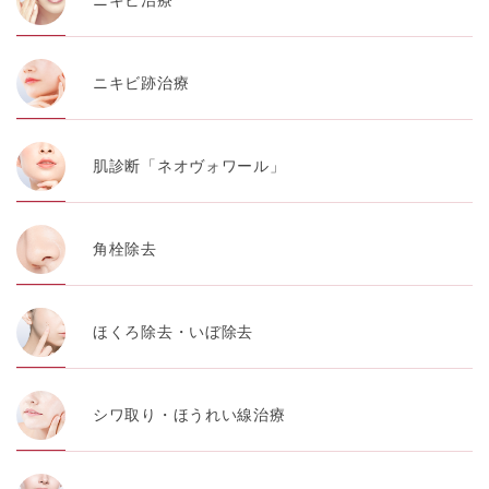
ニキビ治療
・お問い合わせ又はご意見の内容確認及びその対応のた
め
ニキビ跡治療
・患者様のサービス利用状況の分析及び症例研究のため
・広告、宣伝、マーケティングのため
肌診断「ネオヴォワール」
【個人情報の管理体制について】
TCBグループは、取り扱う個人情報を、厳正な管理の下
に蓄積・保管し、当該個人情報への不正アクセス・紛
失・破壊・改ざんおよび漏洩等を防止するため、必要か
角栓除去
つ適切な組織的・人的・物理的・技術的防御措置を講じ
ます。
【個人情報の共同利用について】
ほくろ除去・いぼ除去
TCBグループは、【利用目的】達成に必要な範囲で、取
得情報を共同して利用することがあります。
なお、共同利用にあたっては、一般社団法人メディカル
アライアンスが個人情報の管理について責任を有しま
す。
シワ取り・ほうれい線治療
東京都港区西新橋3-25-33 フロンティア御成門7F
一般社団法人メディカルアライアンス