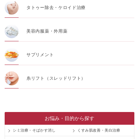
タトゥー除去・ケロイド治療
【アクセスログについて】
TCBグループが運営するWEBサイトでは、アクセスログ
として患者様の履歴情報をサーバ上に記録しています。
アクセスログはWEBサイトの保守管理や利用状況に関す
る統計分析のために使用されます。それ以外の目的で使
美容内服薬・外用薬
用されることはありません。
【プライバシーポリシーの改定について】
本プライバシーポリシーの内容は、法令変更への対応や
サプリメント
事業上の必要性等に応じて、改定される場合がありま
す。
変更後のプライバシーポリシーについては、当サイトに
掲載したときをもって効力を生じるものとします。
糸リフト（スレッドリフト）
お悩み・目的から探す
シミ治療・そばかす消し
くすみ肌改善・美白治療