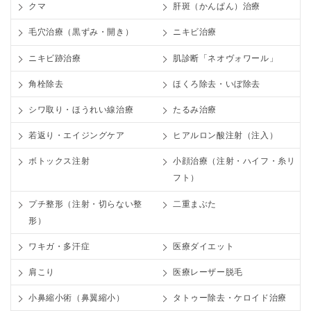
クマ
肝斑（かんぱん）治療
毛穴治療（黒ずみ・開き）
ニキビ治療
ニキビ跡治療
肌診断「ネオヴォワール」
角栓除去
ほくろ除去・いぼ除去
シワ取り・ほうれい線治療
たるみ治療
若返り・エイジングケア
ヒアルロン酸注射（注入）
ボトックス注射
小顔治療（注射・ハイフ・糸リ
フト）
プチ整形（注射・切らない整
二重まぶた
形）
ワキガ・多汗症
医療ダイエット
肩こり
医療レーザー脱毛
小鼻縮小術（鼻翼縮小）
タトゥー除去・ケロイド治療