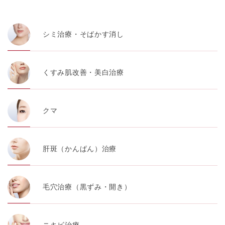
・患者様の閲覧履歴、端末等の情報
シミ治療・そばかす消し
【利用目的】
TCBグループは取得情報を以下の目的で利用いたしま
す。
くすみ肌改善・美白治療
・クリニックの来院予約、医療サービスの提供、医療関
連商品の販売、アフターケア対応、これらに付随する諸
対応等のサービス提供のため
クマ
・医療サービスの提供に関する他の医療機関、検査機関
及び研究機関との連携のため
・サービス向上を目的とした医療サービス・販売する医
肝斑（かんぱん）治療
療関連商品に関する患者様へのアンケートの送受信及び
これに付随する諸対応のため
・Cookie等の技術を用いたアクセス履歴、閲覧記録等に
毛穴治療（黒ずみ・開き）
関する情報の収集、分析
・閲覧記録等から趣味・嗜好を分析した情報を使用して
の広告に利用するため