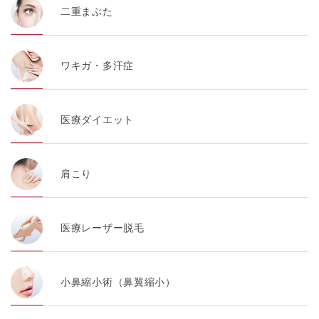
【第三者提供について】
二重まぶた
TCBグループは、個人情報保護法その他の法令により認
められる場合を除き、患者様の同意なしに、取得情報を
委託先以外の第三者に開示・提供することはありませ
ん。
ワキガ・多汗症
【個人情報の開示・訂正・利用停止について】
TCBグループは、本人の申し出により個人情報に関する
開示、訂正、更新、削除、利用停止その他お問い合わせ
について、これを適切に対応します。
医療ダイエット
問合せ先：
個人情報お問合せフォーム
【Cookie(クッキー)について】
肩こり
Cookieは、一般的にインターネット閲覧を行う際、又は
WEBサービスを利用する際に、閲覧者のデバイス内にそ
の閲覧情報を記憶させておく機能です。
TCBグループでは、Cookie及び類似技術を使用して収集
医療レーザー脱毛
した情報を利用することにより、WEBサイトの利用状況
を分析し、パフォーマンス改善や、WEBサイトを通じて
提供するサービスの向上・改善のため、Cookieを使用す
ることがあります。ご使用のブラウザによりCookieを無
効とすることが可能です。ただし、Cookieを無効にした
小鼻縮小術（鼻翼縮小）
場合、WEBサイト上のサービスの全部または一部のペー
ジが正しく表示されなくなる場合がありますのでご留意
ください。