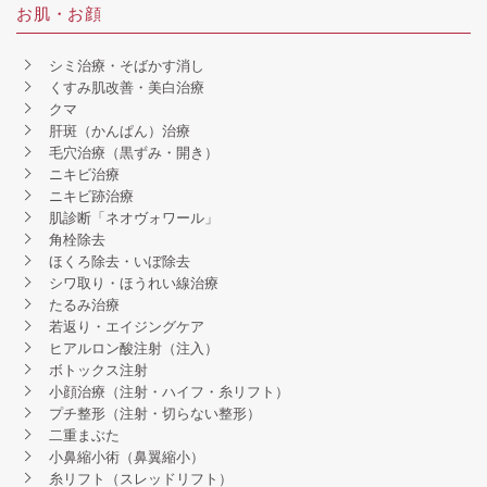
お肌・お顔
シミ治療・そばかす消し
くすみ肌改善・美白治療
クマ
肝斑（かんぱん）治療
毛穴治療（黒ずみ・開き）
ニキビ治療
ニキビ跡治療
肌診断「ネオヴォワール」
角栓除去
ほくろ除去・いぼ除去
シワ取り・ほうれい線治療
たるみ治療
若返り・エイジングケア
ヒアルロン酸注射（注入）
ボトックス注射
小顔治療（注射・ハイフ・糸リフト）
プチ整形（注射・切らない整形）
二重まぶた
小鼻縮小術（鼻翼縮小）
糸リフト（スレッドリフト）