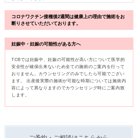
※TCBグループとは以下を総称していいます。
コロナワクチン接種後2週間は
健康上の理由で施術をお
断りさせていただいております。
・一般社団法人メディカルアライアンス
・医療法人社団メディカルフロンティア
妊娠中・妊娠の可能性がある方へ
・医療法人社団創彩会
TCBでは妊娠中、妊娠の可能性が高い方について医学的
【定義】
安全性が確保出来ないため全ての施術のご案内を行って
本プライバシーポリシーにおいて「個人情報」とは、生
おりません。カウンセリングのみでしたら可能でござい
存する個人に関する情報であって、当該情報に含まれる
氏名、生年月日その他の記述等により特定の個人を識別
ます。 出産後実際の施術が可能な時期については施術内
できるもの又は個人識別符号（個人情報保護委員会の政
容によって異なりますのでカウンセリング時にご案内致
令に準じます。）が含まれるものをいいます。
収集した患者様に関する情報には、単独のままでは特定
します。
の個人を識別できない情報もありますが、他の情報と組
み合わせることにより特定の個人を識別できる場合、か
かる情報は「個人関連情報」として「個人情報」と同様
に扱うものとします。
【取得する情報】
TCBグループが【利用目的】に定める目的を達成するた
ご予約・ご相談はこちらから
めに取得する情報には、次のものが含まれます（以下①