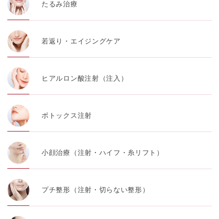
代表電話番号03-6459-0169
たるみ治療
①共同して利用される情報
若返り・エイジングケア
【取得する情報】に規定されている取得情報
②共同して利用する者の範囲
ヒアルロン酸注射（注入）
【基本理念】に規定するTCBグループ
③共同利用する者の利用目的
ボトックス注射
【利用目的】の達成のため
【外部委託について】
小顔治療（注射・ハイフ・糸リフト）
TCBグループは、【利用目的】の達成に必要な範囲内に
おいて、取得情報の取扱いの全部または一部を外部の業
務委託先に委託することがあります。取得情報の取り扱
いを委託する場合、委託先との間で、個人情報の保護に
プチ整形（注射・切らない整形）
関する取り決めを行い、契約にあたっては取得情報が適
正に管理されるよう確保します。