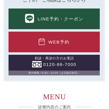
ないし③を併せて「取得情報」といいます。）。
①TCBグループが患者様から取得する情報
LINE予約
・クーポン
・氏名、生年月日、メールアドレス、電話番号
・その他、特定の個人を識別することができる情報
WEB予約
②TCBグループが各種サービスの利用に関連して取得す
る情報
初診・再診の方のお電話
・患者様がご利用になった各種サービスの内容、ご利用
0120-86-7000
日時、閲覧履歴等に関連する情報
（これには、Cookie情報、アクセスログ等の利用状況に
関する情報を含みます。）
受付時間／9:00～23:00（土日祝日対応）
③TCBグループが第三者から間接的に収集する情報
患者様の同意を得た上で、以下の情報をパブリックDMP
MENU
事業者およびアフィリエイトサービスプロバイダ等の第
三者から取得し、TCBグループが既に有している患者様
の個人情報と紐づける場合があります。
診療内容のご案内