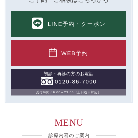
ないし③を併せて「取得情報」といいます。）。
①TCBグループが患者様から取得する情報
LINE予約
・クーポン
・氏名、生年月日、メールアドレス、電話番号
・その他、特定の個人を識別することができる情報
WEB予約
②TCBグループが各種サービスの利用に関連して取得す
る情報
初診・再診の方のお電話
・患者様がご利用になった各種サービスの内容、ご利用
0120-86-7000
日時、閲覧履歴等に関連する情報
（これには、Cookie情報、アクセスログ等の利用状況に
関する情報を含みます。）
受付時間／9:00～23:00（土日祝日対応）
③TCBグループが第三者から間接的に収集する情報
患者様の同意を得た上で、以下の情報をパブリックDMP
MENU
事業者およびアフィリエイトサービスプロバイダ等の第
三者から取得し、TCBグループが既に有している患者様
の個人情報と紐づける場合があります。
診療内容のご案内