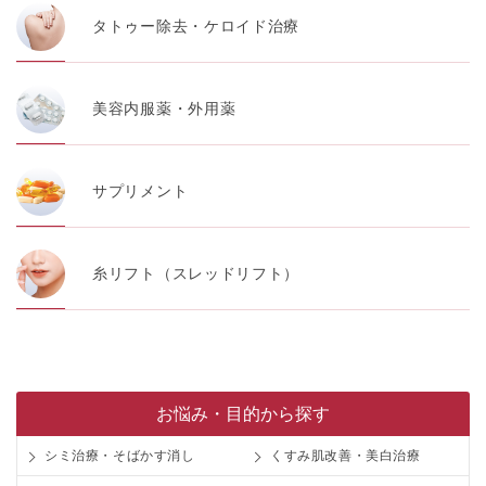
タトゥー除去・ケロイド治療
【アクセスログについて】
TCBグループが運営するWEBサイトでは、アクセスログ
として患者様の履歴情報をサーバ上に記録しています。
アクセスログはWEBサイトの保守管理や利用状況に関す
る統計分析のために使用されます。それ以外の目的で使
美容内服薬・外用薬
用されることはありません。
【プライバシーポリシーの改定について】
本プライバシーポリシーの内容は、法令変更への対応や
サプリメント
事業上の必要性等に応じて、改定される場合がありま
す。
変更後のプライバシーポリシーについては、当サイトに
掲載したときをもって効力を生じるものとします。
糸リフト（スレッドリフト）
お悩み・目的から探す
シミ治療・そばかす消し
くすみ肌改善・美白治療