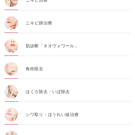
ニキビ治療
・お問い合わせ又はご意見の内容確認及びその対応のた
め
ニキビ跡治療
・患者様のサービス利用状況の分析及び症例研究のため
・広告、宣伝、マーケティングのため
肌診断「ネオヴォワール」
【個人情報の管理体制について】
TCBグループは、取り扱う個人情報を、厳正な管理の下
に蓄積・保管し、当該個人情報への不正アクセス・紛
失・破壊・改ざんおよび漏洩等を防止するため、必要か
角栓除去
つ適切な組織的・人的・物理的・技術的防御措置を講じ
ます。
【個人情報の共同利用について】
ほくろ除去・いぼ除去
TCBグループは、【利用目的】達成に必要な範囲で、取
得情報を共同して利用することがあります。
なお、共同利用にあたっては、一般社団法人メディカル
アライアンスが個人情報の管理について責任を有しま
す。
シワ取り・ほうれい線治療
東京都港区西新橋3-25-33 フロンティア御成門7F
一般社団法人メディカルアライアンス