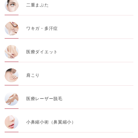
【第三者提供について】
二重まぶた
TCBグループは、個人情報保護法その他の法令により認
められる場合を除き、患者様の同意なしに、取得情報を
委託先以外の第三者に開示・提供することはありませ
ん。
ワキガ・多汗症
【個人情報の開示・訂正・利用停止について】
TCBグループは、本人の申し出により個人情報に関する
開示、訂正、更新、削除、利用停止その他お問い合わせ
について、これを適切に対応します。
医療ダイエット
問合せ先：
個人情報お問合せフォーム
【Cookie(クッキー)について】
肩こり
Cookieは、一般的にインターネット閲覧を行う際、又は
WEBサービスを利用する際に、閲覧者のデバイス内にそ
の閲覧情報を記憶させておく機能です。
TCBグループでは、Cookie及び類似技術を使用して収集
医療レーザー脱毛
した情報を利用することにより、WEBサイトの利用状況
を分析し、パフォーマンス改善や、WEBサイトを通じて
提供するサービスの向上・改善のため、Cookieを使用す
ることがあります。ご使用のブラウザによりCookieを無
効とすることが可能です。ただし、Cookieを無効にした
小鼻縮小術（鼻翼縮小）
場合、WEBサイト上のサービスの全部または一部のペー
ジが正しく表示されなくなる場合がありますのでご留意
ください。