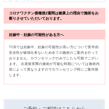
※TCBグループとは以下を総称していいます。
コロナワクチン接種後2週間は
健康上の理由で施術をお
断りさせていただいております。
・一般社団法人メディカルアライアンス
・医療法人社団メディカルフロンティア
妊娠中・妊娠の可能性がある方へ
・医療法人社団創彩会
TCBでは妊娠中、妊娠の可能性が高い方について医学的
【定義】
安全性が確保出来ないため全ての施術のご案内を行って
本プライバシーポリシーにおいて「個人情報」とは、生
おりません。カウンセリングのみでしたら可能でござい
存する個人に関する情報であって、当該情報に含まれる
氏名、生年月日その他の記述等により特定の個人を識別
ます。 出産後実際の施術が可能な時期については施術内
できるもの又は個人識別符号（個人情報保護委員会の政
容によって異なりますのでカウンセリング時にご案内致
令に準じます。）が含まれるものをいいます。
収集した患者様に関する情報には、単独のままでは特定
します。
の個人を識別できない情報もありますが、他の情報と組
み合わせることにより特定の個人を識別できる場合、か
かる情報は「個人関連情報」として「個人情報」と同様
に扱うものとします。
【取得する情報】
TCBグループが【利用目的】に定める目的を達成するた
ご予約・ご相談はこちらから
めに取得する情報には、次のものが含まれます（以下①