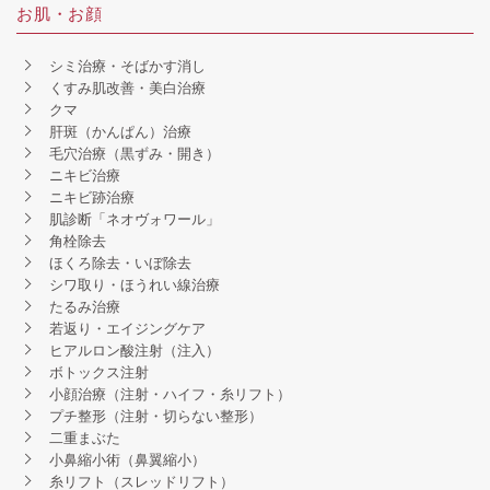
お肌・お顔
シミ治療・そばかす消し
くすみ肌改善・美白治療
クマ
肝斑（かんぱん）治療
毛穴治療（黒ずみ・開き）
ニキビ治療
ニキビ跡治療
肌診断「ネオヴォワール」
角栓除去
ほくろ除去・いぼ除去
シワ取り・ほうれい線治療
たるみ治療
若返り・エイジングケア
ヒアルロン酸注射（注入）
ボトックス注射
小顔治療（注射・ハイフ・糸リフト）
プチ整形（注射・切らない整形）
二重まぶた
小鼻縮小術（鼻翼縮小）
糸リフト（スレッドリフト）