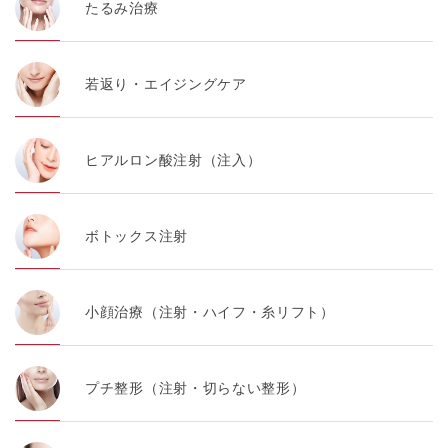
代表電話番号03-6459-0169
たるみ治療
①共同して利用される情報
若返り・エイジングケア
【取得する情報】に規定されている取得情報
②共同して利用する者の範囲
ヒアルロン酸注射（注入）
【基本理念】に規定するTCBグループ
③共同利用する者の利用目的
ボトックス注射
【利用目的】の達成のため
【外部委託について】
小顔治療（注射・ハイフ・糸リフト）
TCBグループは、【利用目的】の達成に必要な範囲内に
おいて、取得情報の取扱いの全部または一部を外部の業
務委託先に委託することがあります。取得情報の取り扱
いを委託する場合、委託先との間で、個人情報の保護に
プチ整形（注射・切らない整形）
関する取り決めを行い、契約にあたっては取得情報が適
正に管理されるよう確保します。