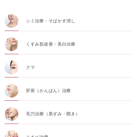
・患者様の閲覧履歴、端末等の情報
シミ治療・そばかす消し
【利用目的】
TCBグループは取得情報を以下の目的で利用いたしま
す。
くすみ肌改善・美白治療
・クリニックの来院予約、医療サービスの提供、医療関
連商品の販売、アフターケア対応、これらに付随する諸
対応等のサービス提供のため
クマ
・医療サービスの提供に関する他の医療機関、検査機関
及び研究機関との連携のため
・サービス向上を目的とした医療サービス・販売する医
肝斑（かんぱん）治療
療関連商品に関する患者様へのアンケートの送受信及び
これに付随する諸対応のため
・Cookie等の技術を用いたアクセス履歴、閲覧記録等に
毛穴治療（黒ずみ・開き）
関する情報の収集、分析
・閲覧記録等から趣味・嗜好を分析した情報を使用して
の広告に利用するため