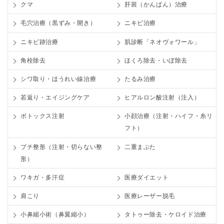
クマ
肝斑（かんぱん）治療
毛穴治療（黒ずみ・開き）
ニキビ治療
ニキビ跡治療
肌診断「ネオヴォワール」
角栓除去
ほくろ除去・いぼ除去
シワ取り・ほうれい線治療
たるみ治療
若返り・エイジングケア
ヒアルロン酸注射（注入）
ボトックス注射
小顔治療（注射・ハイフ・糸リ
フト）
プチ整形（注射・切らない整
二重まぶた
形）
ワキガ・多汗症
医療ダイエット
肩こり
医療レーザー脱毛
小鼻縮小術（鼻翼縮小）
タトゥー除去・ケロイド治療