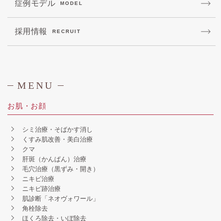
症例モデル
MODEL
採用情報
RECRUIT
MENU
お肌・お顔
シミ治療・そばかす消し
くすみ肌改善・美白治療
クマ
肝斑（かんぱん）治療
毛穴治療（黒ずみ・開き）
ニキビ治療
ニキビ跡治療
肌診断「ネオヴォワール」
角栓除去
ほくろ除去・いぼ除去