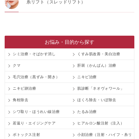
糸リフト（スレッドリフト）
お悩み・目的から探す
シミ治療・そばかす消し
くすみ肌改善・美白治療
クマ
肝斑（かんぱん）治療
毛穴治療（黒ずみ・開き）
ニキビ治療
ニキビ跡治療
肌診断「ネオヴォワール」
角栓除去
ほくろ除去・いぼ除去
シワ取り・ほうれい線治療
たるみ治療
若返り・エイジングケア
ヒアルロン酸注射（注入）
ボトックス注射
小顔治療（注射・ハイフ・糸リ