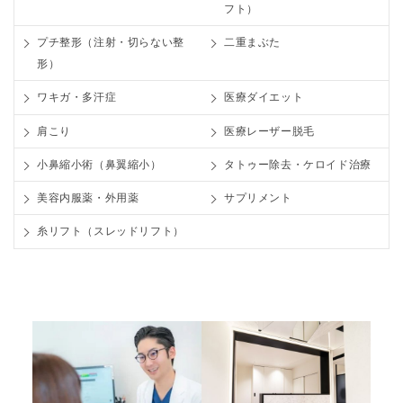
フト）
プチ整形（注射・切らない整
二重まぶた
形）
ワキガ・多汗症
医療ダイエット
肩こり
医療レーザー脱毛
小鼻縮小術（鼻翼縮小）
タトゥー除去・ケロイド治療
美容内服薬・外用薬
サプリメント
糸リフト（スレッドリフト）