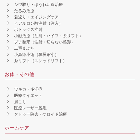
シワ取り・ほうれい線治療
たるみ治療
若返り・エイジングケア
ヒアルロン酸注射（注入）
ボトックス注射
小顔治療（注射・ハイフ・糸リフト）
プチ整形（注射・切らない整形）
二重まぶた
小鼻縮小術（鼻翼縮小）
糸リフト（スレッドリフト）
お体・その他
ワキガ・多汗症
医療ダイエット
肩こり
医療レーザー脱毛
タトゥー除去・ケロイド治療
ホームケア