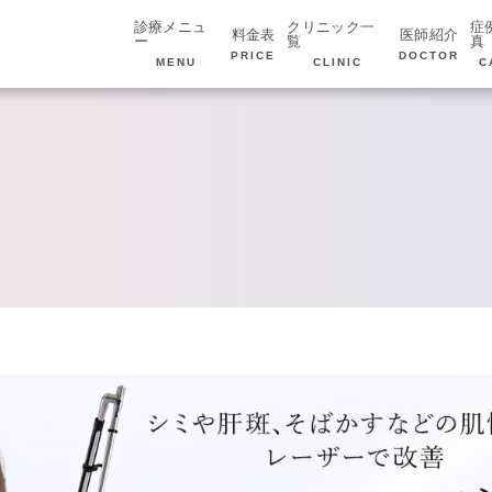
診療メニュ
クリニック一
症
料金表
医師紹介
ー
覧
真
PRICE
DOCTOR
MENU
CLINIC
C