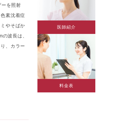
ザーを照射
な色素沈着症
シミやそばか
医師紹介
nmの波長は、
あり、カラー
料金表