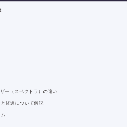
は
ーザー（スペクトラ）の違い
子と経過について解説
イム