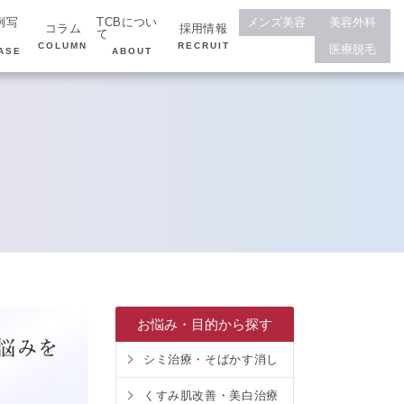
例写
TCBについ
メンズ美容
美容外科
コラム
採用情報
て
COLUMN
RECRUIT
医療脱毛
ASE
ABOUT
お悩み・目的から探す
シミ治療・そばかす消し
くすみ肌改善・美白治療