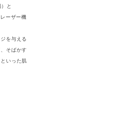
局）と
療レーザー機
ージを与える
斑、そばかす
きといった肌