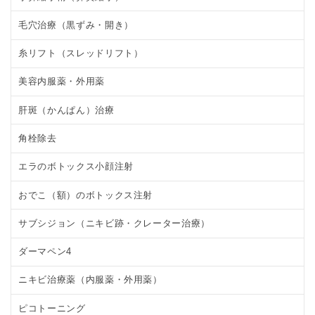
毛穴治療（黒ずみ・開き）
糸リフト（スレッドリフト）
美容内服薬・外用薬
肝斑（かんぱん）治療
角栓除去
エラのボトックス小顔注射
おでこ（額）のボトックス注射
サブシジョン（ニキビ跡・クレーター治療）
ダーマペン4
ニキビ治療薬（内服薬・外用薬）
ピコトーニング