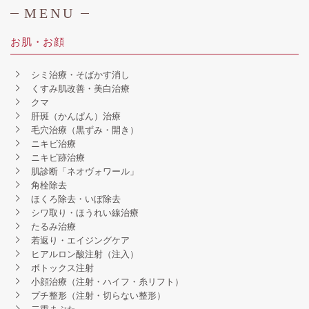
MENU
お肌・お顔
シミ治療・そばかす消し
くすみ肌改善・美白治療
クマ
肝斑（かんぱん）治療
毛穴治療（黒ずみ・開き）
ニキビ治療
ニキビ跡治療
肌診断「ネオヴォワール」
角栓除去
ほくろ除去・いぼ除去
シワ取り・ほうれい線治療
たるみ治療
若返り・エイジングケア
ヒアルロン酸注射（注入）
ボトックス注射
小顔治療（注射・ハイフ・糸リフト）
プチ整形（注射・切らない整形）