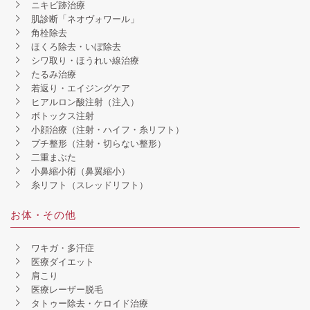
ニキビ跡治療
肌診断「ネオヴォワール」
角栓除去
ほくろ除去・いぼ除去
シワ取り・ほうれい線治療
たるみ治療
若返り・エイジングケア
ヒアルロン酸注射（注入）
ボトックス注射
小顔治療（注射・ハイフ・糸リフト）
プチ整形（注射・切らない整形）
二重まぶた
小鼻縮小術（鼻翼縮小）
糸リフト（スレッドリフト）
お体・その他
ワキガ・多汗症
医療ダイエット
肩こり
医療レーザー脱毛
タトゥー除去・ケロイド治療