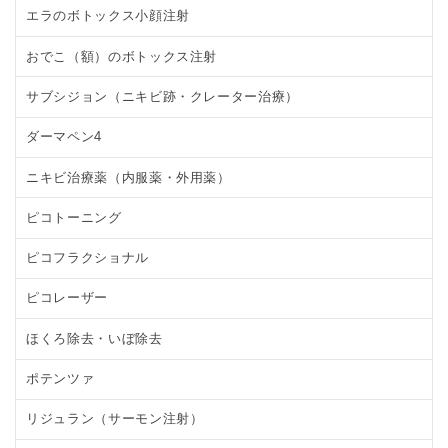
エラのボトックス小顔注射
おでこ（額）のボトックス注射
サブシジョン（ニキビ跡・クレーター治療）
ダーマペン4
ニキビ治療薬（内服薬・外用薬）
ピコトーニング
ピコフラクショナル
ピコレーザー
ほくろ除去・いぼ除去
ポテンツァ
リジュラン（サーモン注射）