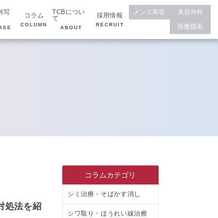
例写
TCBについ
メンズ美容
美容外科
コラム
採用情報
て
COLUMN
RECRUIT
医療脱毛
ASE
ABOUT
コラムカテゴリ
シミ治療・そばかす消し
対処法を紹
シワ取り・ほうれい線治療