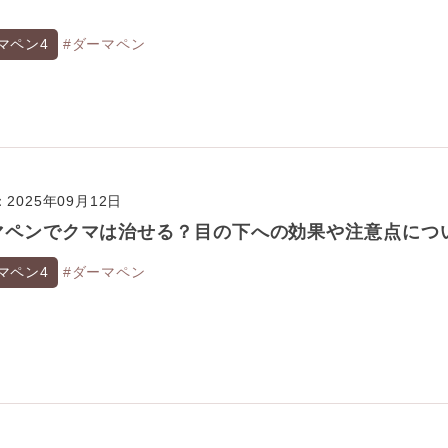
マペン4
#ダーマペン
2025年09月12日
マペンでクマは治せる？目の下への効果や注意点につ
マペン4
#ダーマペン