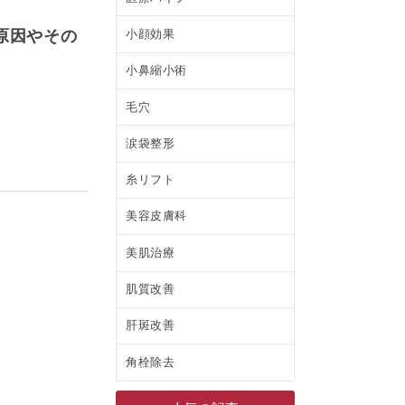
小顔効果
原因やその
小鼻縮小術
毛穴
涙袋整形
糸リフト
美容皮膚科
美肌治療
肌質改善
肝斑改善
角栓除去