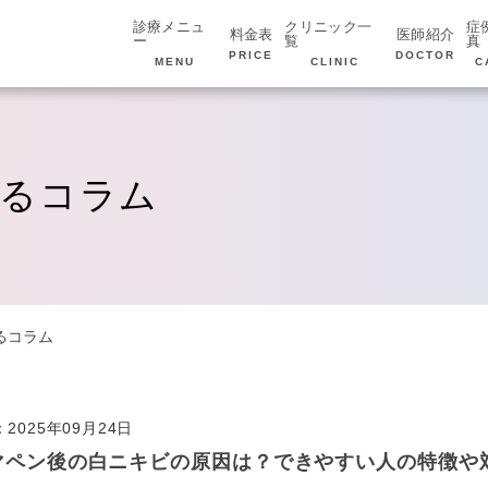
診療メニュ
クリニック一
症
料金表
医師紹介
ー
覧
真
PRICE
DOCTOR
MENU
CLINIC
C
するコラム
るコラム
2025年09月24日
マペン後の白ニキビの原因は？できやすい人の特徴や