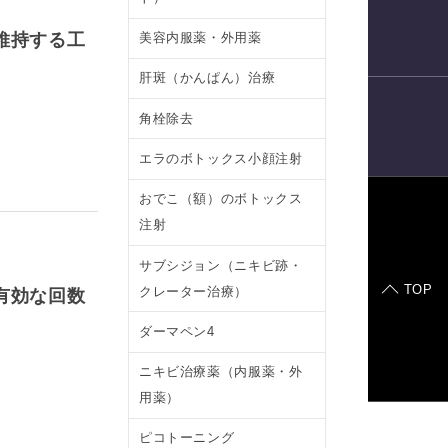
電話予約
維持する工
美容内服薬・外用薬
肝斑（かんぱん）治療
角栓除去
LINE
予約
エラのボトックス小顔注射
おでこ（額）のボトックス
注射
症例モデル
サブシジョン（ニキビ跡・
TOP
クレーター治療）
有効な回数
ダーマペン4
ニキビ治療薬（内服薬・外
用薬）
ピコトーニング