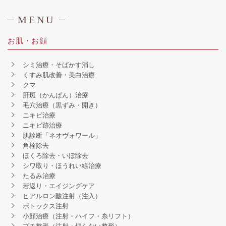
MENU
お肌・お顔
シミ治療・そばかす消し
くすみ肌改善・美白治療
クマ
肝斑（かんぱん）治療
毛穴治療（黒ずみ・開き）
ニキビ治療
ニキビ跡治療
肌診断「ネオヴォワール」
角栓除去
ほくろ除去・いぼ除去
シワ取り・ほうれい線治療
たるみ治療
若返り・エイジングケア
ヒアルロン酸注射（注入）
ボトックス注射
小顔治療（注射・ハイフ・糸リフト）