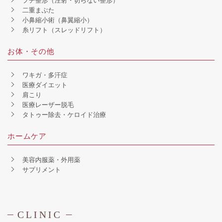
プチ整形（注射・切らない整形）
二重まぶた
小鼻縮小術（鼻翼縮小）
糸リフト（スレッドリフト）
お体・その他
ワキガ・多汗症
医療ダイエット
肩こり
医療レーザー脱毛
タトゥー除去・ケロイド治療
ホームケア
美容内服薬・外用薬
サプリメント
CLINIC