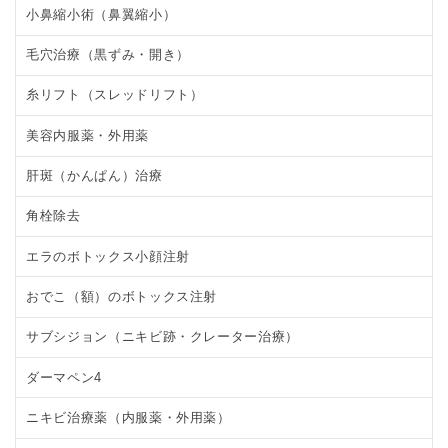
小鼻縮小術（鼻翼縮小）
毛穴治療（黒ずみ・開き）
糸リフト（スレッドリフト）
美容内服薬・外用薬
肝斑（かんぱん）治療
角栓除去
エラのボトックス小顔注射
おでこ（額）のボトックス注射
サブシジョン（ニキビ跡・クレーター治療）
ダーマペン4
ニキビ治療薬（内服薬・外用薬）